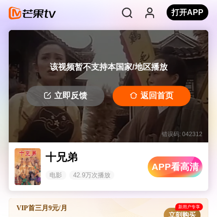
打开APP
该视频暂不支持本国家/地区播放
立即反馈
返回首页
错误码: 042312
十兄弟
APP看高清
电影
42.9万次播放
新用户专享
VIP首三月9元/月
立刻购买