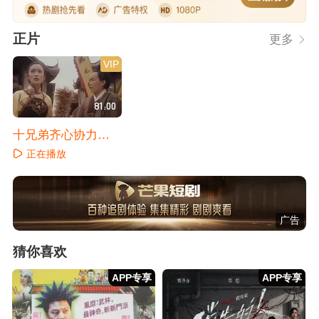
正片
更多
VIP
81:00
十兄弟齐心协力救
父母
正在播放
广告
猜你喜欢
APP专享
APP专享