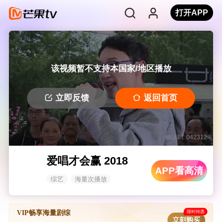
打开APP
该视频暂不支持本国家/地区播放
立即反馈
返回首页
错误码: 042312
爱唱才会赢 2018
APP看高清
综艺
海量次播放
限时特惠
VIP畅享海量剧综
立刻购买