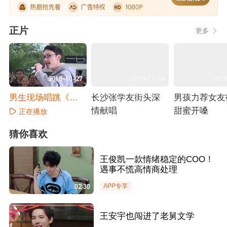
正片
更多
2018-10-27
2018-11-04
2018
男生现场唱跳《舞
长沙张学友街头深
男孩力荐女友
娘》
情献唱
甜蜜开嗓
正在播放
正在播放
正在播放
猜你喜欢
王俊凯一款情绪稳定的COO！
遇事不慌高情商处理
02:30
APP专享
王安宇也闯进了老舅文学