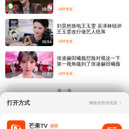
00:23
APP专享
刘昊然致电王玉雯 吴泽林锐评
王玉雯改行做艺人统筹
00:54
APP专享
张凌赫田曦薇怼脸对视这一下
第一视角嗑到了张凌赫田曦薇
01:01
APP专享
换一换
打开方式
继续使用浏览器
Copyright © 2006-2026 mgtv.com All Rights
Reserved
互联网出版许可证：新出网证（湘）字08号
芒果TV
推荐