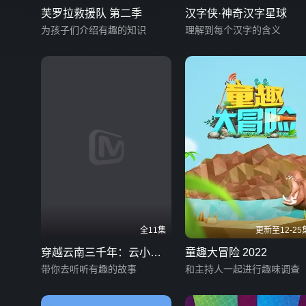
芙罗拉救援队 第二季
汉字侠·神奇汉字星球
为孩子们介绍有趣的知识
理解到每个汉字的含义
全11集
更新至12-25
穿越云南三千年：云小志
童趣大冒险 2022
漫游记 第二季
带你去听听有趣的故事
和主持人一起进行趣味调查