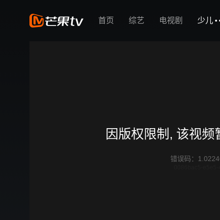
首页
综艺
电视剧
少儿
因版权限制, 该视
错误码
：
1.0224
0086bac5-e5e5-