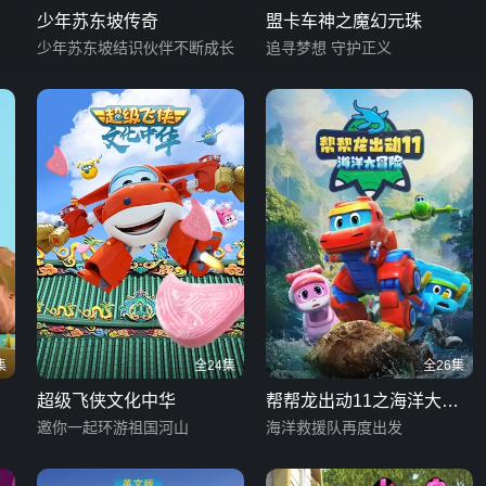
少年苏东坡传奇
盟卡车神之魔幻元珠
少年苏东坡结识伙伴不断成长
追寻梦想 守护正义
集
全24集
全26集
超级飞侠文化中华
帮帮龙出动11之海洋大冒
邀你一起环游祖国河山
险
海洋救援队再度出发