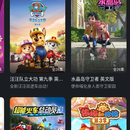
集
全26集
全26集
汪汪队立大功 第九季 英文
水晶岛守卫者 英文版
版
全新汪汪巡逻车出动！
使命喵化身人类守卫家园