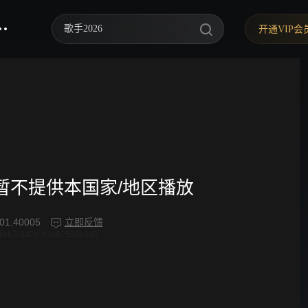
歌手2026
开通VIP会
你好，星期六
中餐厅·南洋拾光季
快乐老家
野狗骨头
忙忙碌碌寻宝藏2
频暂不提供本国家/地区播放
我们的宿舍·归心季
01.40005
立即反馈
4eb3-8d2e-b1c62536c6a5
爸爸当家 第五季
密室大逃脱 第八季