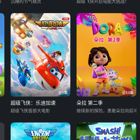
市
沉睡的节气精灵
超级飞侠开启电能大挑战！
集
全1集
全13集
超级飞侠：乐迪加速
朵拉 第二季
超级飞侠首部大电影
继续新的探险，勇敢朵拉向前冲