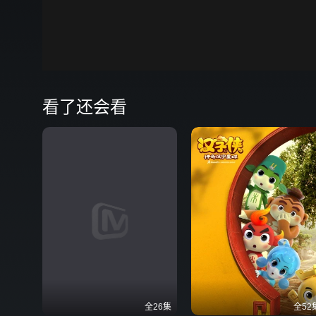
00:00
弹
看了还会看
全26集
全52