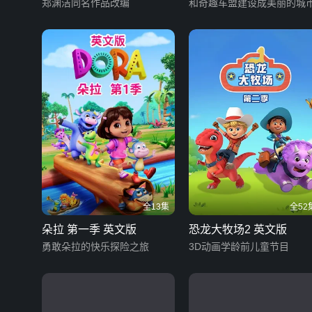
郑渊洁同名作品改编
和奇趣车盟建设成美丽的城
全13集
全52
朵拉 第一季 英文版
恐龙大牧场2 英文版
勇敢朵拉的快乐探险之旅
3D动画学龄前儿童节目