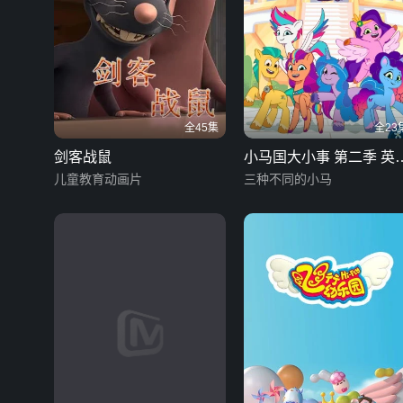
全45集
全23
剑客战鼠
小马国大小事 第二季 英
儿童教育动画片
版
三种不同的小马