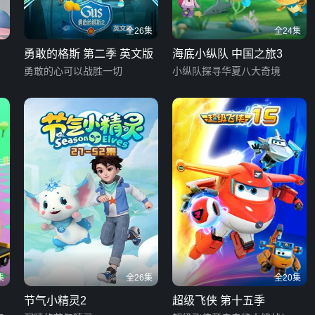
全26集
全24集
勇敢的格斯 第二季 英文版
海底小纵队 中国之旅3
勇敢的心可以战胜一切
小纵队探寻华夏八大奇境
集
全26集
全20集
节气小精灵2
超级飞侠 第十五季