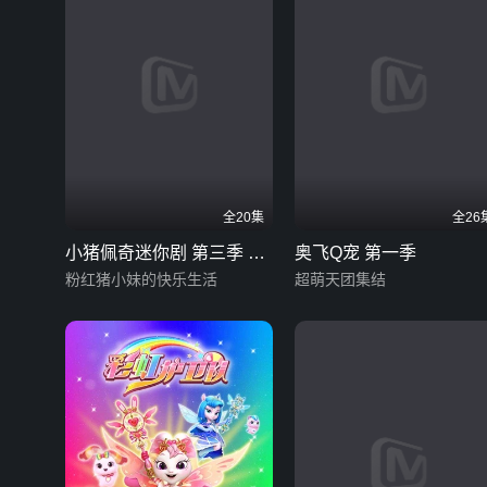
全20集
全26
小猪佩奇迷你剧 第三季 英
奥飞Q宠 第一季
文版
粉红猪小妹的快乐生活
超萌天团集结