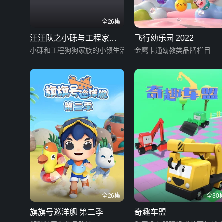
全26集
汪汪队之小砾与工程家族
飞行幼乐园 2022
第三季 英文版
小砾和工程狗狗家族的小镇生活
金鹰卡通幼教类品牌栏目
全26集
全30
旗旗号巡洋舰 第二季
奇趣车盟