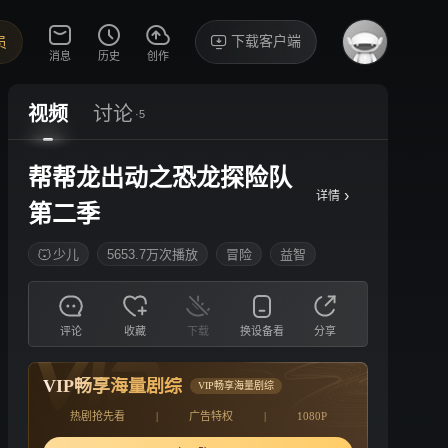
下载客户端
员
消息
历史
创作
视频
讨论
·5
帮帮龙出动之恐龙探险队
›
详情
第二季
少儿
5653.7万次播放
冒险
益智
评论
收藏
下载
换设备看
分享
VIP畅享海量剧综
VIP畅享海量剧综
热剧抢先看
|
广告特权
|
1080P