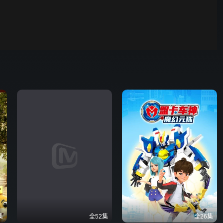
00:01
自动
倍速
发射
集
全52集
全26集