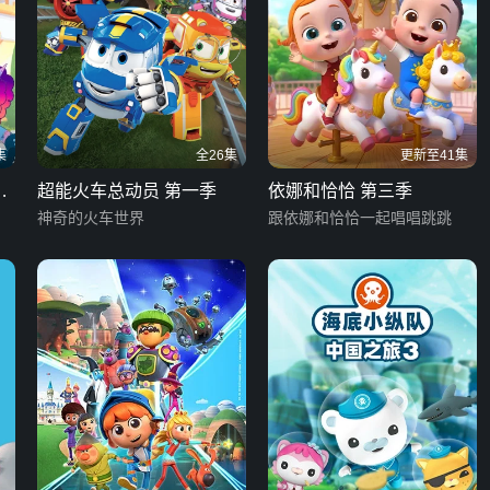
集
全26集
更新至41集
文
超能火车总动员 第一季
依娜和恰恰 第三季
神奇的火车世界
跟依娜和恰恰一起唱唱跳跳