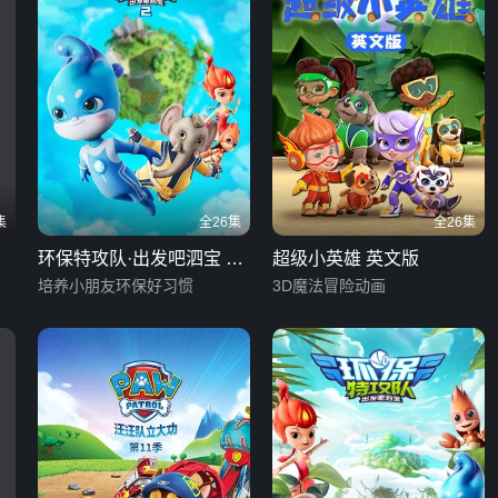
集
全26集
全26集
环保特攻队·出发吧泗宝 第
超级小英雄 英文版
二季
培养小朋友环保好习惯
3D魔法冒险动画