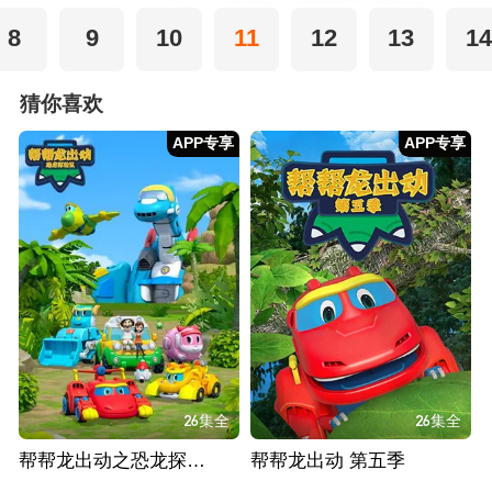
8
9
10
11
12
13
14
猜你喜欢
APP专享
APP专享
26集全
26集全
帮帮龙出动之恐龙探险队 第一季
帮帮龙出动 第五季