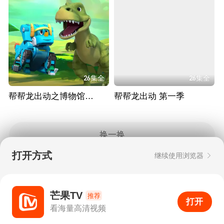
26集全
26集全
帮帮龙出动之博物馆探险
帮帮龙出动 第一季
换一换
打开方式
继续使用浏览器
Copyright © 2006-2026 mgtv.com All Rights
Reserved
互联网出版许可证：新出网证（湘）字08号
芒果TV
推荐
打开
APP
3
看海量高清视频
打开APP
超清画质
评论
下载
分享