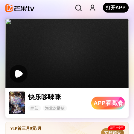
打开APP
快乐哆唻咪
APP看高清
综艺
海量次播放
新用户专享
VIP首三月9元/月
立刻购买