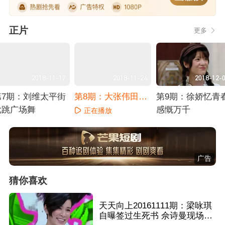
正片
更多
2018-11-17
2018-11-24
2018-12-
第7期：刘维太平街
第8期：大张伟田亮
第9期：徐娇忆青
尬跳广场舞
寻花之旅
感慨万千
正在播放
正在播放
正在播放
广告
猜你喜欢
天天向上20161111期：梁咏琪
自曝签过生死书 佘诗曼现场表