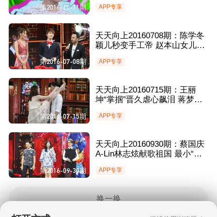
白汪涵
第2016-11-11期
APP专享
天天向上20160708期：陈学冬
颖儿秒变手工帝 赵本山女儿妞
妞卖萌不断
第2016-07-08期
APP专享
天天向上20160715期：王丽
坤“掌掴”晋久虐心飙泪 蒋梦婕
狂野“腿咚”徐上士
第2016-07-15期
APP专享
天天向上20160930期：蔡国庆
A-Lin林志炫献歌祖国 最小“谋
女郎”徐子琪表白大张伟
第2016-09-30期
APP专享
换一换