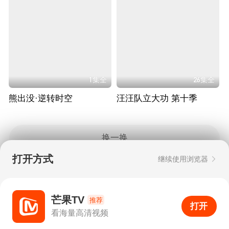
1集全
26集全
熊出没·逆转时空
汪汪队立大功 第十季
换一换
打开方式
继续使用浏览器
Copyright © 2006-2026 mgtv.com All Rights
Reserved
互联网出版许可证：新出网证（湘）字08号
芒果TV
推荐
打开
APP
58
看海量高清视频
打开APP
超清画质
评论
下载
分享