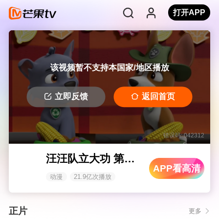
打开APP
该视频暂不支持本国家/地区播放
立即反馈
返回首页
错误码: 042312
汪汪队立大功 第五季
APP看高清
动漫
21.9亿次播放
正片
更多