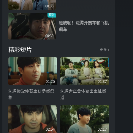
00:36
预告
逗我呢！沈腾开赛车和飞机
飙车
00:30
精彩短片
更多
›
01:25
01:37
沈腾接受仲裁重获参赛资
沈腾尹正合体复出重征赛
格
道
02:54
02:17