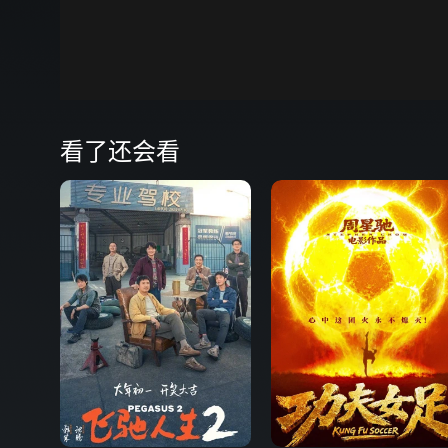
00:00
弹
看了还会看