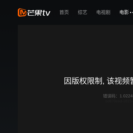
首页
综艺
电视剧
电影
因版权限制, 该视
错误码
：
1.0224
bd870eed-1815-