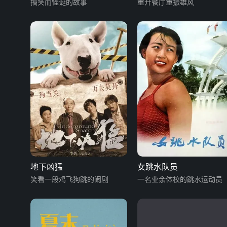
搞笑而怪诞的故事
重开餐厅重振雄风
地下凶猛
女跳水队员
笑看一段鸡飞狗跳的闹剧
一名业余体校的跳水运动员