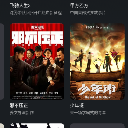
飞驰人生3
甲方乙方
沈腾带队回归开启热血新征程
中国首部贺岁故事片
邪不压正
少年班
姜文导演新作
来一场学霸式的青春