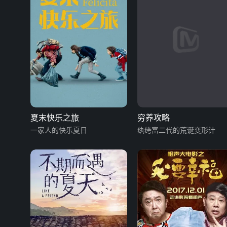
夏末快乐之旅
穷养攻略
一家人的快乐夏日
纨绔富二代的荒诞变形计