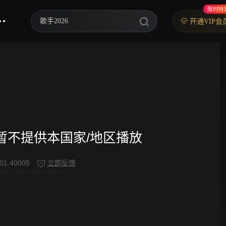
限时特
歌手2026
开通VIP会
乘风2026
中餐厅·南洋拾光季
快乐老家
忙忙碌碌寻宝藏2
妻子的浪漫旅行2026
频暂不提供本国家/地区播放
我们的宿舍·归心季
01.40005
立即反馈
4e63-b8a0-b6d4afdc3053
克制升温
爸爸当家 第五季
你好，星期六