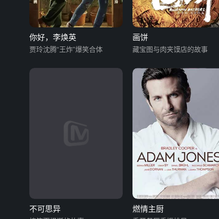
你好，李焕英
画饼
贾玲沈腾“王炸”爆笑合体
藏宝图与肉夹馍店的故事
不可思异
燃情主厨