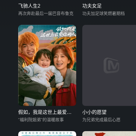
飞驰人生2
功夫女足
再次奔赴最后一届巴音布鲁克
功夫加足球笑燃暑期档
假如，我是这世上最爱你
小小的愿望
的人
“福利院姐弟”的温暖故事
为兄弟完成最后心愿