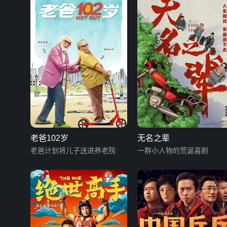
老爸102岁
无名之辈
老爸计划将儿子送进养老院
一群小人物的荒诞喜剧