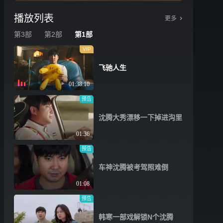
播放列表
更多
第3部
第2部
第1部
VIP
飞驰人生
01:38:10
预告
沈腾大秀漂移一下掉进沟里
01:36
预告
车神沈腾被考驾照难倒
01:08
预告
韩寒一部戏解锁N个沈腾