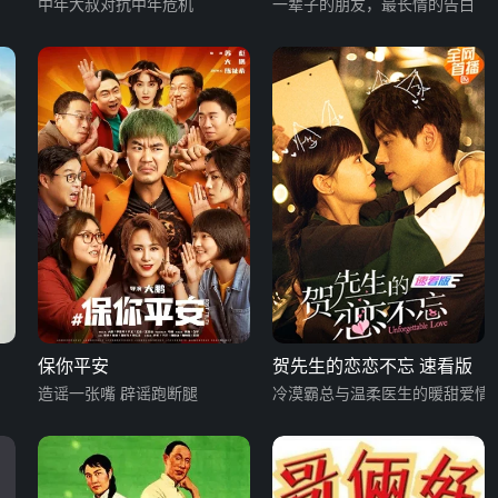
中年大叔对抗中年危机
一辈子的朋友，最长情的告白
保你平安
贺先生的恋恋不忘 速看版
造谣一张嘴 辟谣跑断腿
冷漠霸总与温柔医生的暖甜爱情