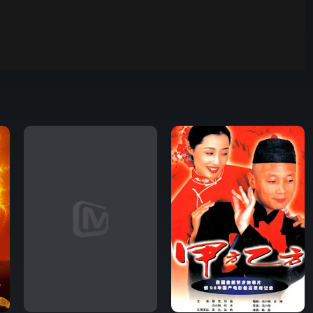
野狗骨头
00:01
自动
倍速
发射