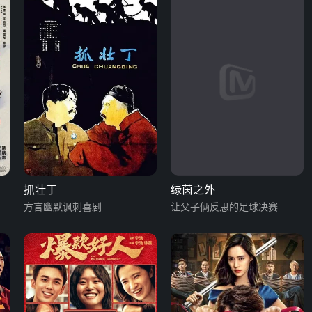
抓壮丁
绿茵之外
方言幽默讽刺喜剧
让父子俩反思的足球决赛