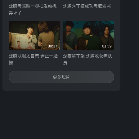
沈腾考驾照一脚把发动机
沈腾秀车技成功考取驾照
弄坏了
00:37
01:59
沈腾队服太自恋 尹正一脸
深夜拿车架 沈腾收获老队
懵
员
更多短片