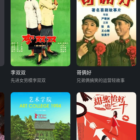
李双双
哥俩好
先进女劳模李双双
兄弟俩搞笑的运营轻故事