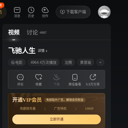
惠
下载客户端
员
消息
历史
创作
视频
讨论
·4987
飞驰人生
›
详情
电影
4964.4万次播放
沈腾
黄景瑜
评论
收藏
下载
换设备看
5.5万分享
开通VIP会员
免前贴片广告，解锁会员权益
热剧抢先看
|
广告特权
|
1080P
立即开通