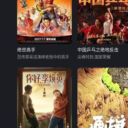
绝世高手
中国乒乓之绝地反击
范伟郭采洁演绎老街中的高手
尖峰时刻 国家荣耀