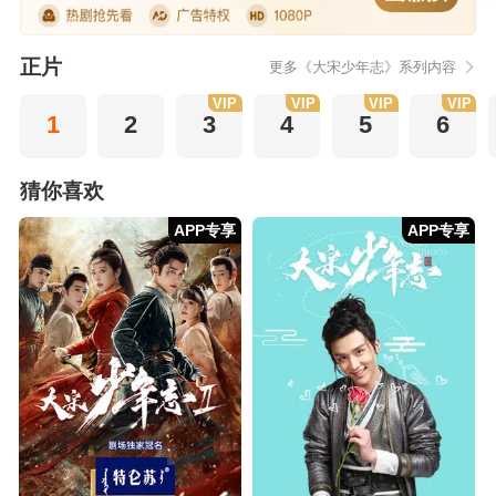
正片
更多《大宋少年志》系列内容
VIP
VIP
VIP
VIP
1
2
3
4
5
6
猜你喜欢
APP专享
APP专享