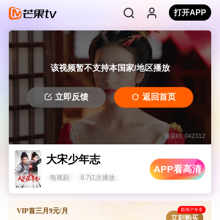
打开APP
该视频暂不支持本国家/地区播放
立即反馈
返回首页
错误码: 042312
大宋少年志
APP看高清
电视剧
8.7亿次播放
新用户专享
VIP首三月9元/月
立刻购买