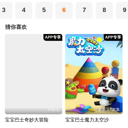
3
4
5
6
7
8
9
猜你喜欢
APP专享
APP专享
33集全
更新至121集
宝宝巴士奇妙大冒险
宝宝巴士魔力太空沙