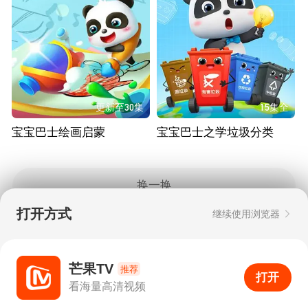
更新至30集
15集全
宝宝巴士绘画启蒙
宝宝巴士之学垃圾分类
换一换
打开方式
继续使用浏览器
Copyright © 2006-2026 mgtv.com All Rights
Reserved
互联网出版许可证：新出网证（湘）字08号
芒果TV
推荐
打开
APP
9
看海量高清视频
打开APP
超清画质
评论
下载
分享