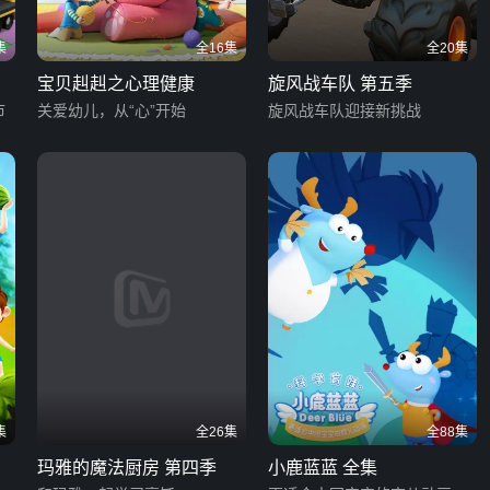
集
全16集
全20集
宝贝赳赳之心理健康
旋风战车队 第五季
市
关爱幼儿，从“心”开始
旋风战车队迎接新挑战
集
全26集
全88集
玛雅的魔法厨房 第四季
小鹿蓝蓝 全集