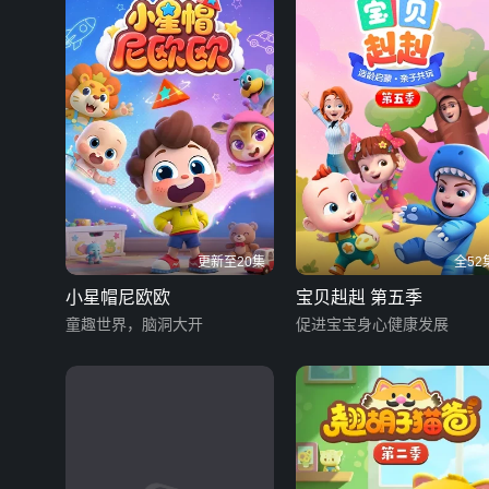
更新至20集
全52
小星帽尼欧欧
宝贝赳赳 第五季
童趣世界，脑洞大开
促进宝宝身心健康发展