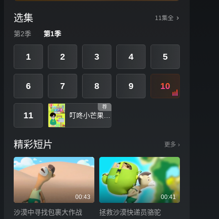
选集
11集全
第2季
第1季
1
2
3
4
5
6
7
8
9
10
荐
11
叮咚小芒果之汉字积木拼拼拼
精彩短片
更多
›
00:43
00:41
沙漠中寻找包裹大作战
拯救沙漠快递员骆驼