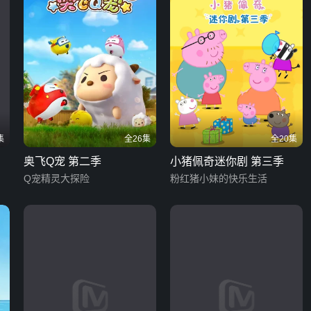
集
全26集
全20集
奥飞Q宠 第二季
小猪佩奇迷你剧 第三季
Q宠精灵大探险
粉红猪小妹的快乐生活