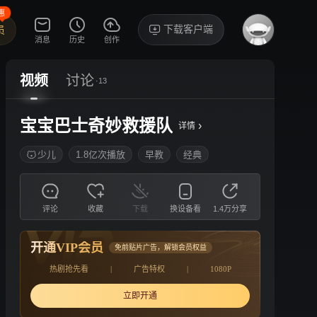
惠
下载客户端
员
消息
历史
创作
视频
讨论
·13
宝宝巴士奇妙救援队
›
详情
少儿
1.8亿次播放
早教
经典
评论
收藏
下载
换设备看
1.4万分享
开通VIP会员
免前贴片广告，解锁会员权益
热剧抢先看
|
广告特权
|
1080P
立即开通