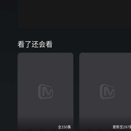
00:00
弹
看了还会看
全150集
更新至297