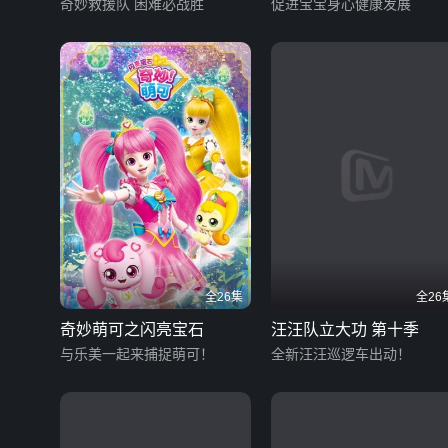
季
奇妙救援队 困难必战胜
促进宝宝身心健康发展
全26集
全26
奇妙萌可之闪亮宝石
汪汪队立大功 第十季
与乐美一起来捕捉萌可！
全新汪汪巡逻车出动！