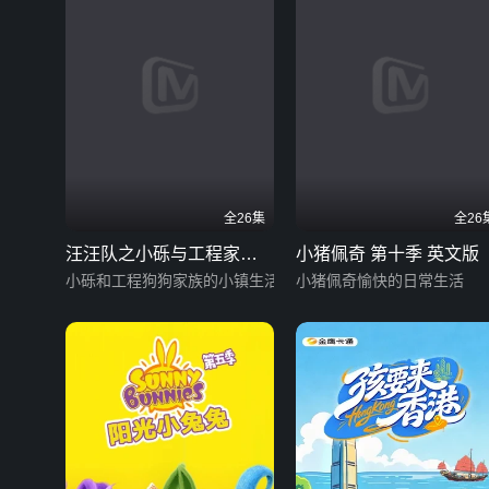
全26集
全26
汪汪队之小砾与工程家族
小猪佩奇 第十季 英文版
第三季
小砾和工程狗狗家族的小镇生活
小猪佩奇愉快的日常生活