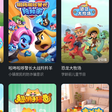
集
全52集
全50集
啦咘啦哆警长大战羚羚羊
恐龙大牧场
小镇居民的防诈骗意识
学龄前儿童节目