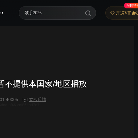
限时特
歌手2026
开通VIP会
你好，星期六
中餐厅·南洋拾光季
快乐老家
野狗骨头
忙忙碌碌寻宝藏2
频暂不提供本国家/地区播放
我们的宿舍·归心季
01.40005
立即反馈
-4dad-af46-caf86bbd7e7f
爸爸当家 第五季
密室大逃脱 第八季