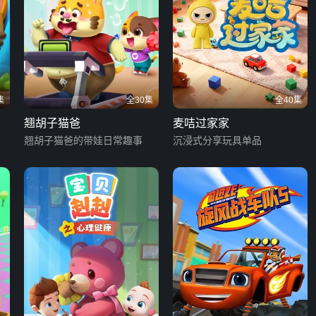
集
全30集
全40集
翘胡子猫爸
麦咭过家家
翘胡子猫爸的带娃日常趣事
沉浸式分享玩具单品