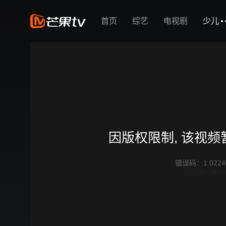
首页
综艺
电视剧
少儿
因版权限制, 该视
错误码
：
1.0224
9f20e9fc-3f8e