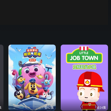
00:01
自动
倍速
发射
集
全52集
全24集