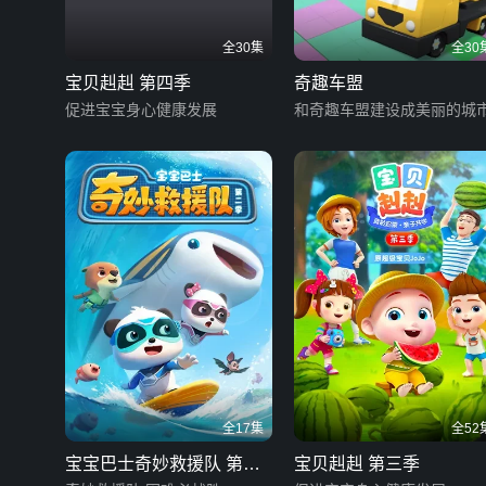
全30集
全30
宝贝赳赳 第四季
奇趣车盟
促进宝宝身心健康发展
和奇趣车盟建设成美丽的城
全17集
全52
宝宝巴士奇妙救援队 第二
宝贝赳赳 第三季