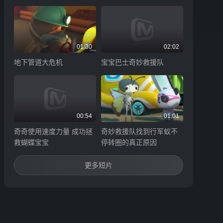
01:30
02:02
地下管道大危机
宝宝巴士奇妙救援队
00:54
01:01
奇奇使用速度力量 成功拯
奇妙救援队找到行军蚁不
救蝴蝶宝宝
停转圈的真正原因
更多短片