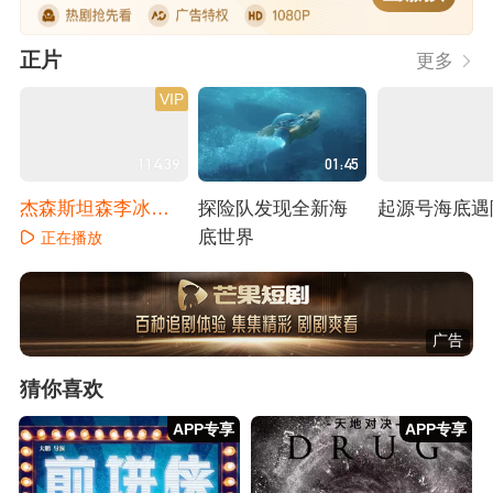
正片
更多
VIP
114:39
01:45
杰森斯坦森李冰冰
探险队发现全新海
起源号海底遇
玩命搏“鲨”
底世界
正在播放
正在播放
正在播放
广告
猜你喜欢
APP专享
APP专享