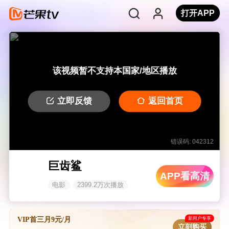
打开APP
该视频暂不支持本国家/地区播放
立即反馈
返回首页
错误码: 042312
巨齿鲨
APP看高清
电影
2399.2万次播放
新用户专享
VIP首三月9元/月
立刻购买