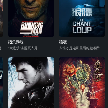
猎杀游戏
狼嚎
谜
“大逃杀”主题真人秀
人性才是电影最后的避难所