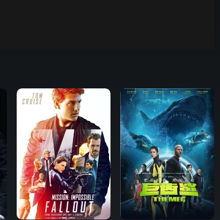
野狗骨头
00:01
自动
倍速
发射