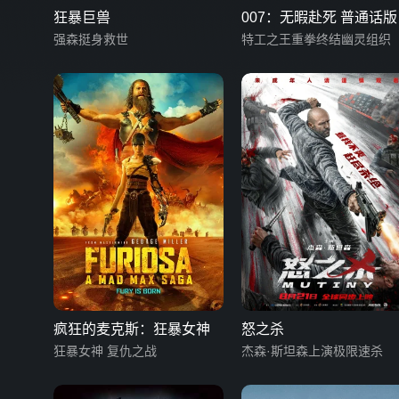
狂暴巨兽
007：无暇赴死 普通话版
强森挺身救世
特工之王重拳终结幽灵组织
疯狂的麦克斯：狂暴女神
怒之杀
狂暴女神 复仇之战
杰森·斯坦森上演极限速杀