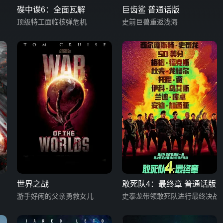
碟中谍6：全面瓦解
巨齿鲨 普通话版
顶级特工面临核弹危机
史前巨兽重返浅海
世界之战
敢死队4：最终章 普通话版
游手好闲的父亲勇救女儿
史泰龙带领敢死队进行最终决战