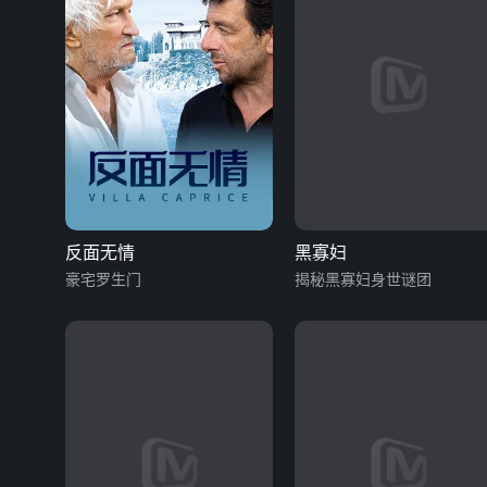
反面无情
黑寡妇
豪宅罗生门
揭秘黑寡妇身世谜团