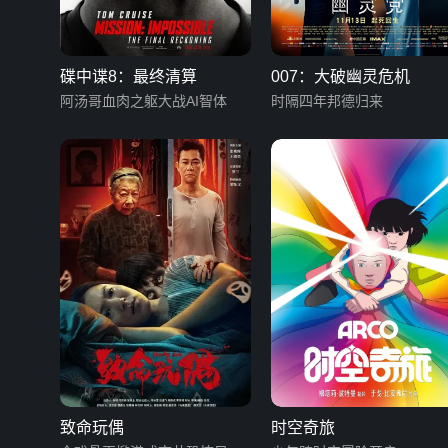
碟中谍8：最终清算
007：大破幽灵危机
阿汤哥血肉之躯大战AI智体
时隔四年邦德归来
致命玩偶
时空奇旅