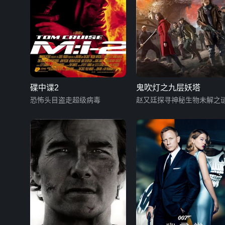
碟中谍2
鬼吹灯之九层妖塔
恐怖头目盗走超级病毒
赵又廷探寻神秘生物未解之