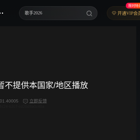
限时特
歌手2026
开通VIP会
乘风2026
中餐厅·南洋拾光季
快乐老家
忙忙碌碌寻宝藏2
妻子的浪漫旅行2026
频暂不提供本国家/地区播放
我们的宿舍·归心季
01.40005
立即反馈
4c24-b2c7-cd20d8a0c40a
克制升温
爸爸当家 第五季
你好，星期六