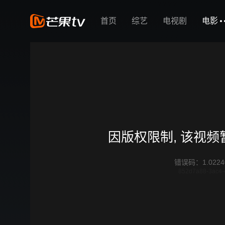
首页
综艺
电视剧
电影
因版权限制, 该视
错误码
：
1.0224
852d7a88-3ac4-