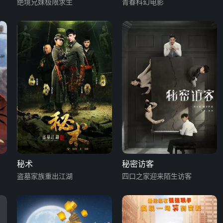
绝境兄妹极限求生
青春科幻电影
秘术
秘密访客
盗墓家族重出江湖
四口之家迎来陌生访客