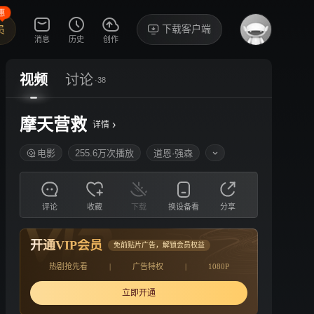
惠
下载客户端
员
消息
历史
创作
视频
讨论
·38
摩天营救
›
详情
电影
255.6万次播放
道恩·强森
评论
收藏
下载
换设备看
分享
开通VIP会员
免前贴片广告，解锁会员权益
热剧抢先看
|
广告特权
|
1080P
立即开通