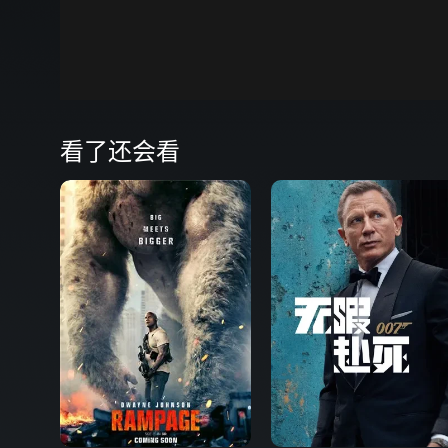
00:00
弹
看了还会看