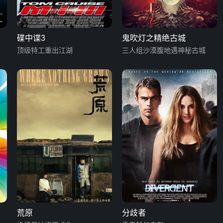
碟中谍3
鬼吹灯之精绝古城
顶级特工重出江湖
三人组沙漠腹地遇神秘古城
荒原
分歧者