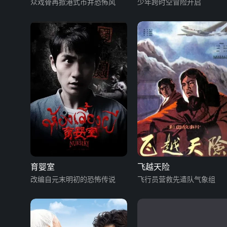
众戏骨再掀港式市井恐怖风
少年跨时空冒险开启
育婴室
飞越天险
改编自元末明初的恐怖传说
飞行员营救先遣队气象组