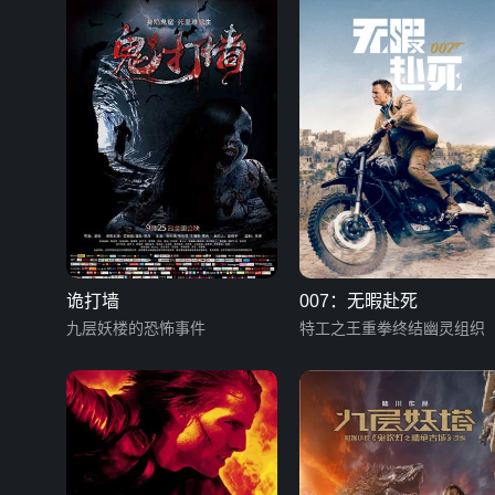
诡打墙
007：无暇赴死
九层妖楼的恐怖事件
特工之王重拳终结幽灵组织