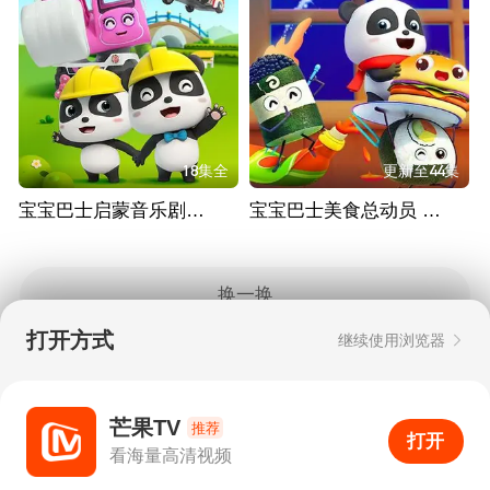
18集全
更新至44集
宝宝巴士启蒙音乐剧之汽车帮帮队
宝宝巴士美食总动员 全集
换一换
打开方式
继续使用浏览器
Copyright © 2006-2026 mgtv.com All Rights
Reserved
互联网出版许可证：新出网证（湘）字08号
芒果TV
推荐
打开
APP
30
看海量高清视频
打开APP
超清画质
评论
下载
分享