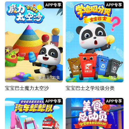
APP专享
APP专享
更新至121集
15集全
宝宝巴士魔力太空沙
宝宝巴士之学垃圾分类
APP专享
APP专享