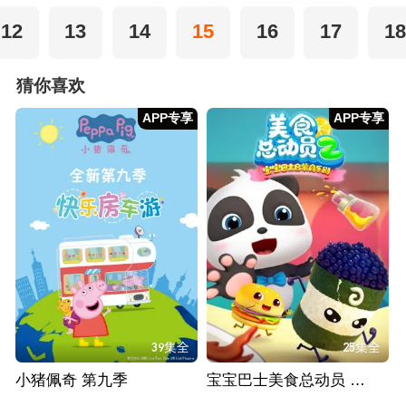
12
13
14
15
16
17
18
猜你喜欢
APP专享
APP专享
39集全
25集全
小猪佩奇 第九季
宝宝巴士美食总动员 第二季