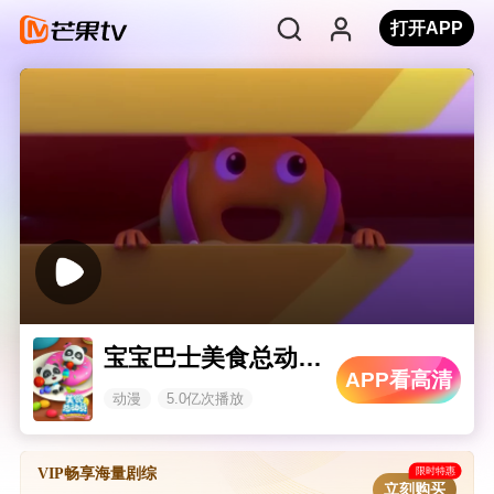
打开APP
宝宝巴士美食总动员 第一季
APP看高清
动漫
5.0亿次播放
限时特惠
VIP畅享海量剧综
立刻购买