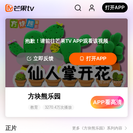
打开APP
抱歉！请前往芒果TV APP观看该视频
立即反馈
打开APP
错误码: 042312
方块熊乐园
APP看高清
教育
3270.4万次播放
正片
更多《方块熊乐园》系列内容