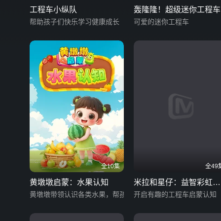
工程车小纵队
轰隆隆！超级迷你工程车
帮助孩子们快乐学习健康成长
可爱的迷你工程车
全10集
全49
黄墩墩启蒙：水果认知
米拉和星仔：益智彩虹工
黄墩墩带领认识各类水果，帮孩子快速熟悉水果
程车
开启有趣的工程车启蒙认知