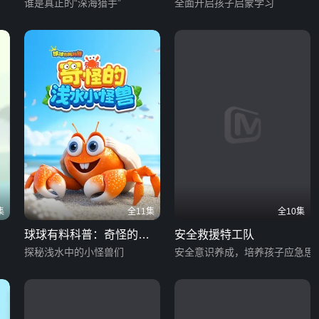
小秘密
谁是真正的“深海猎手”
全面开启孩子启蒙学习
集
全11集
全10集
球球有料科普：奇怪的浅
安全救援特工队
水小怪兽
探秘浅水中的小怪兽们
安全意识养成，培养孩子应急思