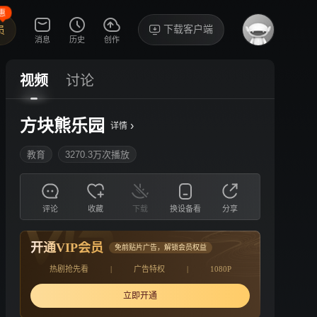
惠
下载客户端
员
消息
历史
创作
视频
讨论
方块熊乐园
›
详情
教育
3270.3万次播放
评论
收藏
下载
换设备看
分享
开通VIP会员
免前贴片广告，解锁会员权益
热剧抢先看
|
广告特权
|
1080P
立即开通