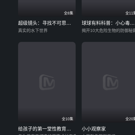
全8集
全11
超级镜头：寻找不可思议
球球有料科普：小心毒
的生物
真实的水下世界
虫！我们周围的危险生物
揭开10大危险生物的防御秘
全10集
全20
给孩子的第一堂性教育课
小小观察家