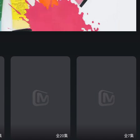
炽夏
03:03
576P
倍速
发射
集
全20集
全7集