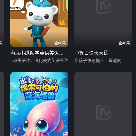
集
全68集
全48集
海底小纵队学英语美语课
心算口诀天天练
Lv3
Lv3美语课，深化美式英语表达运用
帮孩子快速提升计算速度