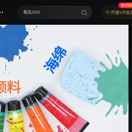
限时特
乘风2026
开通VIP会
中餐厅·南洋拾光季
快乐老家
忙忙碌碌寻宝藏2
妻子的浪漫旅行2026
我们的宿舍·归心季
克制升温
爸爸当家 第五季
你好，星期六
野狗骨头