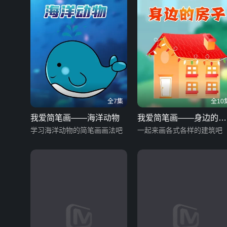
全7集
全10
我爱简笔画——海洋动物
我爱简笔画——身边的房
学习海洋动物的简笔画画法吧
子
一起来画各式各样的建筑吧