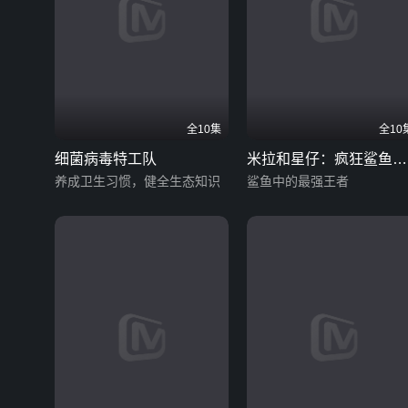
全10集
全10
细菌病毒特工队
米拉和星仔：疯狂鲨鱼奇
养成卫生习惯，健全生态知识
遇记
鲨鱼中的最强王者