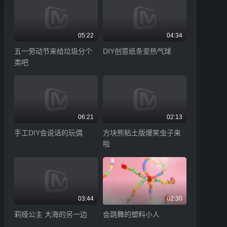
05:22
04:34
五一劳动节来给垃圾分个
DIY创意纸条变热气球
类吧
06:21
02:13
手工DIY会说话的玩偶
方块熊粘土版爆笑虫子来
啦
03:44
02:30
莉娅公主 大海的另一边
会跳舞的塑料小人