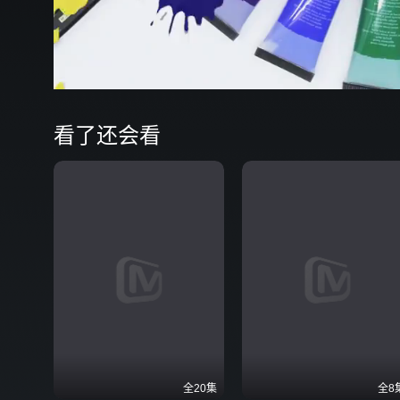
00:20
弹
看了还会看
全20集
全8