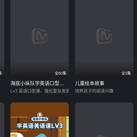
集
全60集
全3集
海底小纵队学英语口型课
儿童绘本故事
Lv3
Lv3 英语口型课，强化复杂发音口型掌握
培养孩子的阅读兴趣