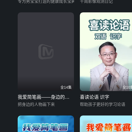
（男版）
专为男宝宝打造的健康成长宝典
十周影像观测日记
全14集
全10
我爱简笔画——身边的人
喜读论语 识字
物
把身边的人物画下来
帮助孩子更好的学习论语