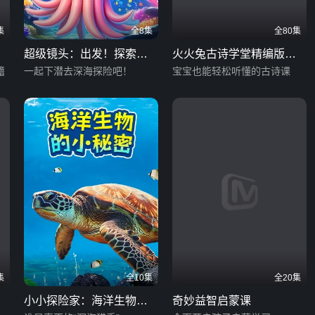
集
全8集
全80集
超级镜头：出发！探索可
火火兔古诗学堂精编版
籍
怕的深海怪兽
一起下潜去深海探险吧！
（二）
宝宝也能轻松听懂的古诗课
集
全10集
全20集
小小探险家：海洋生物的
奇妙益智启蒙课