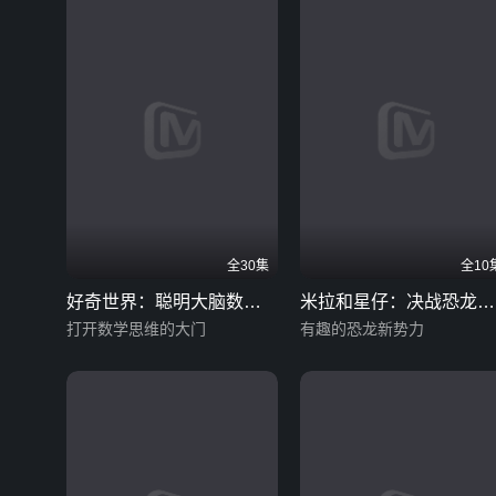
全30集
全10
好奇世界：聪明大脑数学
米拉和星仔：决战恐龙新
启蒙课
打开数学思维的大门
世界
有趣的恐龙新势力