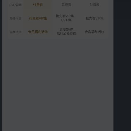
第12期：萌娃含泪告别袁爸
歆妈
7134.5万次播放
2018-03-08
更多选集
精彩短片
更多
›
00:12
00:26
你这么玩考虑过我鼻子的
这只哈士奇真的很怂了
感受吗