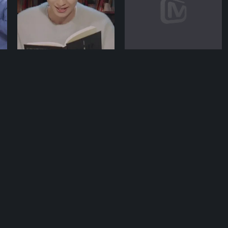
期
12-12期
12-29期
月光书房
开灶！少年团
《两个人的历史》——余华
30位少年集结海宁