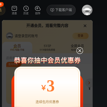
惠
下载客户端
员
消息
历史
创作
开通会员，观看完整内容
视频
讨论
·1096
请登录您的账号
登录
萌仔萌萌宅
›
详情
会员
SVIP
全屏会员
手机/电脑/平板
SVIP剧场免费看
电视端也能用
综艺
生活
亲子
适用手机/Pad/电脑
首月特惠
评论
收藏
下载
换设备看
分享
连续包月
连续包年
季
3
22
218
78
开通VIP会员
免前贴片广告，解锁会员权益
￥
¥
¥
¥
热剧抢先看
|
广告特权
|
1080P
22
立即开通
连续包月优惠券