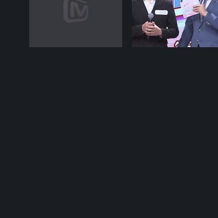
12-16期
02-22
大湾仔的夜
新恋爱时代 第二季
大湾仔搞怪合唱
建筑精英自曝保留前任旧物