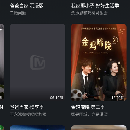
情
爸爸当家 沉浸版
我家那小子·好好生活季
二胎问题
余承恩和鸡柳哥聚会
期
06-19期
12-02期
N
爸爸当家·慢享季
金鸡啼晓 第二季
王永鸿抛梗嗝嗝秒接
家是围城，亦是港湾