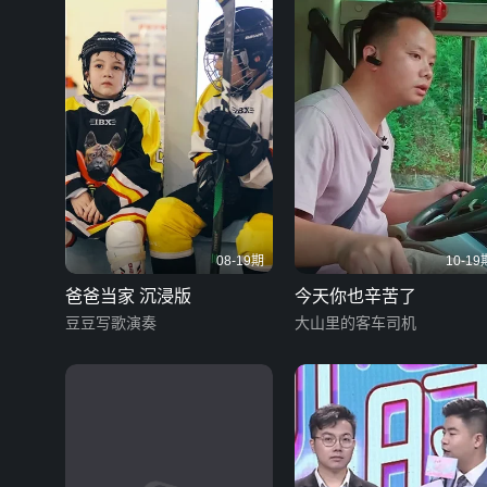
08-19期
10-19
爸爸当家 沉浸版
今天你也辛苦了
豆豆写歌演奏
大山里的客车司机