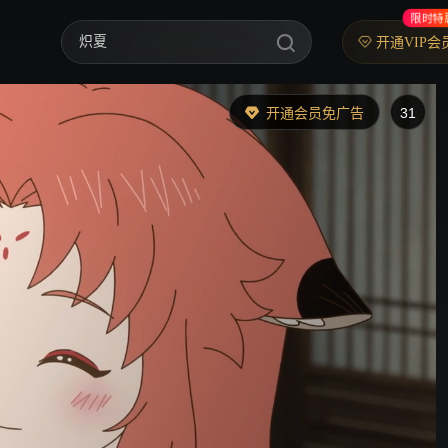
限时特
炽夏
开通VIP会
歌手2026
乘风2026
开通会员免广告
30
中餐厅·南洋拾光季
快乐老家
忙忙碌碌寻宝藏2
妻子的浪漫旅行2026
我们的宿舍·归心季
克制升温
爸爸当家 第五季
你好，星期六