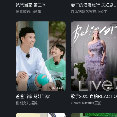
爸爸当家 第二季
妻子的浪漫旅行 夫妇剧
惊喜收官小彩蛋
版
袁弘把歆艺宠成小公主
07-14期
06-10
爸爸当家 萌娃当家
歌手2025 直拍REACTIO
锁锁允儿摆摊
Grace Kinstler直拍