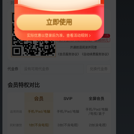
到期前自动续费22元/月，可随时取消。
选集
更多
22
立即使用
¥
第8期：谭维维夫妇送惊喜
支持
扫码支付
实际优惠以登录后为准，查看活动规则
8628.7万次播放
至少减0.5元
支付宝扫码随机立减，最高88元
2018-02-08
开通前请阅读并同意
《会员服务协议》
《自动续费服务协议》
第9期：谭维维化身儿歌点
唱机
8871.0万次播放
代金券
没有可用代金券
兑换代金券
2018-02-15
会员特权对比
第10期：叶一茜变育儿导师
9686.7万次播放
2018-02-22
第11期：袁爸歆妈爆发家庭
危机
9259.9万次播放
2018-03-01