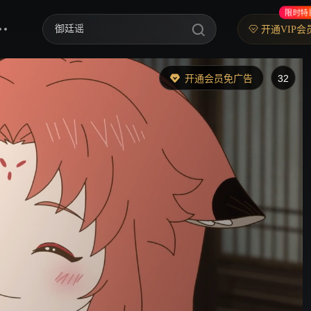
限时特
御廷谣
开通VIP会
歌手2026
开通会员免广告
31
你好，星期六
中餐厅·南洋拾光季
快乐老家
野狗骨头
忙忙碌碌寻宝藏2
我们的宿舍·归心季
爸爸当家 第五季