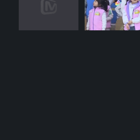
12-08期
02-15
会画少年的天空
嗨！好少年 2026
丞磊变团建游戏主理人
长沙隆平水稻博物馆