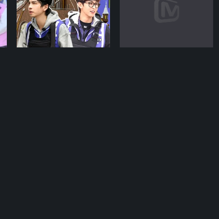
期
04-06期
06-18期
全员加速中·对战季
萌探奇遇记
中止间变说唱比赛现场
萌探团粤语游戏挑战