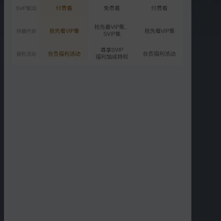
第12期：萌娃含泪告别袁爸
歆妈
7134.5万次播放
2018-03-08
更多选集
精彩短片
更多
›
00:12
00:26
你这么玩考虑过我鼻子的
这只哈士奇真的很怂了
感受吗