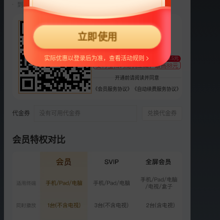
到期前自动续费22元/月，可随时取消。
选集
更多
22
立即使用
¥
第8期：谭维维夫妇送惊喜
支持
扫码支付
实际优惠以登录后为准，查看活动规则
8628.7万次播放
至少减0.5元
支付宝扫码随机立减，最高88元
2018-02-08
开通前请阅读并同意
《会员服务协议》
《自动续费服务协议》
第9期：谭维维化身儿歌点
唱机
8871.0万次播放
代金券
没有可用代金券
兑换代金券
2018-02-15
会员特权对比
第10期：叶一茜变育儿导师
9686.7万次播放
2018-02-22
第11期：袁爸歆妈爆发家庭
危机
9259.9万次播放
2018-03-01