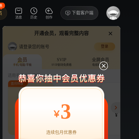
惠
下载客户端
员
消息
历史
创作
开通会员，观看完整内容
视频
讨论
·1352
请登录您的账号
登录
萌仔萌萌宅
›
详情
会员
SVIP
全屏会员
手机/电脑/平板
SVIP剧场免费看
电视端也能用
综艺
生活
亲子
适用手机/Pad/电脑
首月特惠
评论
收藏
下载
换设备看
分享
连续包月
连续包年
季
3
22
218
78
开通VIP会员
免前贴片广告，解锁会员权益
￥
¥
¥
¥
热剧抢先看
|
广告特权
|
1080P
22
立即开通
连续包月优惠券