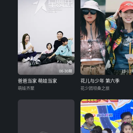
06-30期
11-11
爸爸当家 萌娃当家
花儿与少年 第六季
萌娃齐聚
花少团坦桑之旅