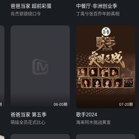
爸爸当家 超前彩蛋
中餐厅·非洲创业季
肖杰锁锁绕口令
丁禹兮张百乔年龄真相
期
06-05期
07-20期
爸爸当家 第五季
歌手2024
萌娃全员花式比心
海来阿木挑战黄宣