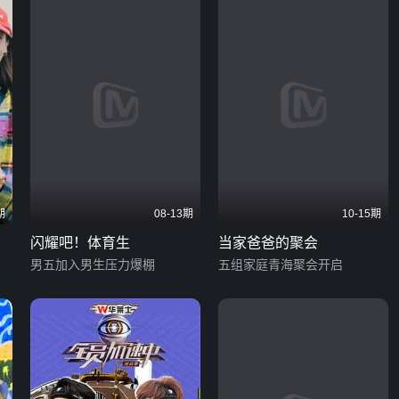
期
08-13期
10-15期
闪耀吧！体育生
当家爸爸的聚会
男五加入男生压力爆棚
五组家庭青海聚会开启