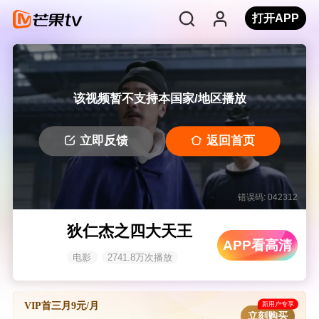
打开APP
该视频暂不支持本国家/地区播放
立即反馈
返回首页
错误码: 042312
狄仁杰之四大天王
APP看高清
电影
2741.8万次播放
新用户专享
VIP首三月9元/月
立刻购买