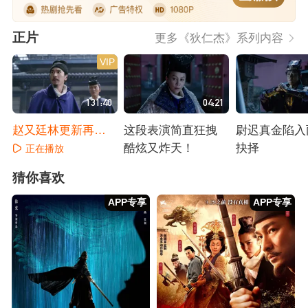
正片
更多《狄仁杰》系列内容
VIP
131:40
04:21
赵又廷林更新再续
这段表演简直狂拽
尉迟真金陷入
情缘破奇案
酷炫又炸天！
抉择
正在播放
正在播放
正在播放
猜你喜欢
APP专享
APP专享