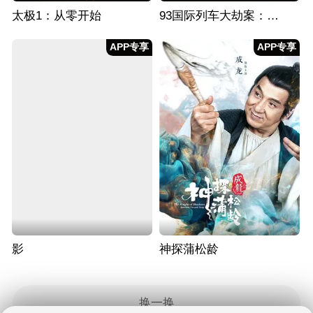
太极1：从零开始
93国际列车大劫案：莫斯科行动
APP专享
APP专享
影
神探蒲松龄
换一换