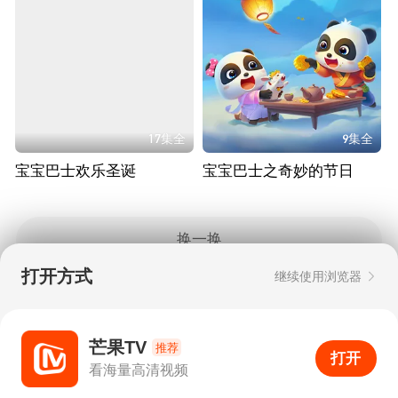
17集全
9集全
宝宝巴士欢乐圣诞
宝宝巴士之奇妙的节日
换一换
打开方式
继续使用浏览器
Copyright © 2006-2026 mgtv.com All Rights
Reserved
互联网出版许可证：新出网证（湘）字08号
芒果TV
推荐
打开
APP
1
看海量高清视频
打开APP
超清画质
评论
下载
分享