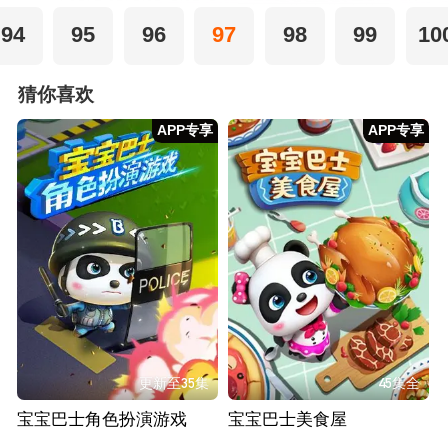
94
95
96
97
98
99
10
猜你喜欢
APP专享
APP专享
更新至35集
45集全
宝宝巴士角色扮演游戏
宝宝巴士美食屋