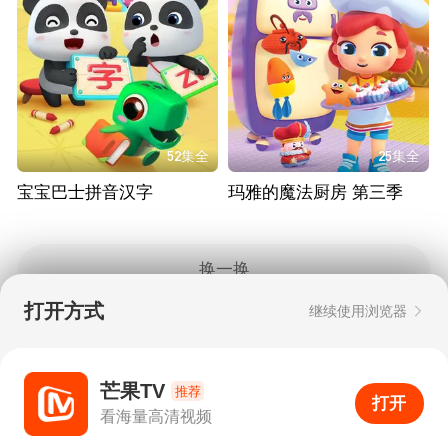
52集全
25集全
宝宝巴士拼音汉字
玛雅的魔法厨房 第三季
换一换
打开方式
继续使用浏览器
Copyright © 2006-2026 mgtv.com All Rights
Reserved
互联网出版许可证：新出网证（湘）字08号
芒果TV
推荐
打开
APP
5
看海量高清视频
打开APP
超清画质
评论
下载
分享