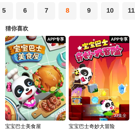
5
6
7
8
9
10
11
猜你喜欢
APP专享
APP专享
45集全
33集全
宝宝巴士美食屋
宝宝巴士奇妙大冒险