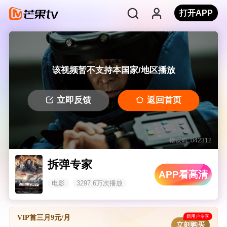
打开APP
该视频暂不支持本国家/地区播放
立即反馈
返回首页
错误码: 042312
拆弹专家
APP看高清
电影
3297.6万次播放
新用户专享
VIP首三月9元/月
立刻购买