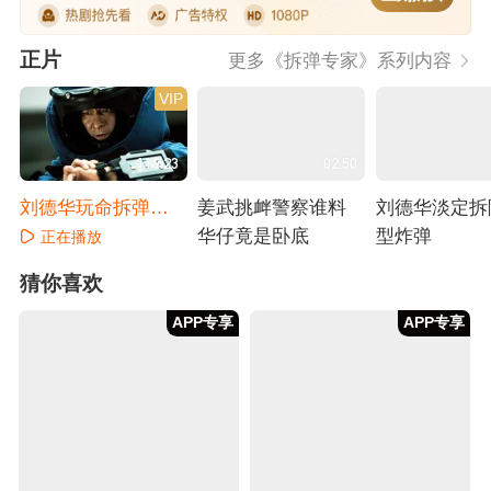
正片
更多《拆弹专家》系列内容
VIP
119:23
02:50
刘德华玩命拆弹捍
姜武挑衅警察谁料
刘德华淡定拆
卫警察荣誉
华仔竟是卧底
型炸弹
正在播放
正在播放
正在播放
猜你喜欢
APP专享
APP专享