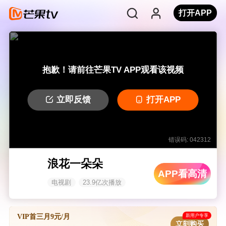
打开APP
抱歉！请前往芒果TV APP观看该视频
立即反馈
打开APP
错误码: 042312
浪花一朵朵
APP看高清
电视剧
23.9亿次播放
新用户专享
VIP首三月9元/月
立刻购买