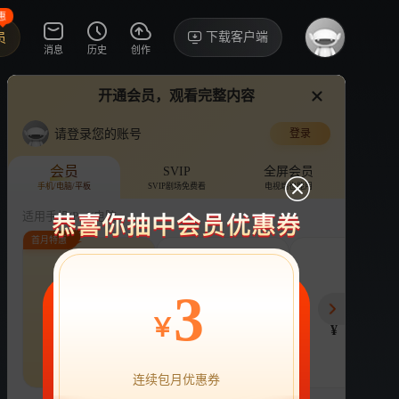
惠
下载客户端
员
消息
历史
创作
开通会员，观看完整内容
视频
讨论
·4891
请登录您的账号
登录
浪花一朵朵
›
详情
会员
SVIP
全屏会员
手机/电脑/平板
SVIP剧场免费看
电视端也能用
电视剧
23.9亿次播放
谭松韵
适用手机/Pad/电脑
首月特惠
评论
10.1万收藏
下载
换设备看
分享
连续包月
连续包年
季
3
22
218
78
开通VIP会员
免前贴片广告，解锁会员权益
￥
¥
¥
¥
热剧抢先看
|
广告特权
|
1080P
22
立即开通
连续包月优惠券