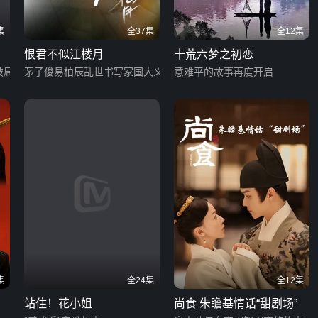
集
全37集
全12集
恨君不似江楼月
十荒六梦之初恋
破局
茅子俊易柏辰乱世书写家国大义
意难平的故事再度开启
集
全24集
全12集
站住！花小姐
尚食 朱瞻基情话“甜剧场”