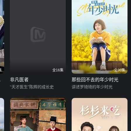
集
全16集
全30集
续
非凡医者
那些回不去的年少时光
“天才医生”陈辉的成长史
讲述罗琦琦的年少时光