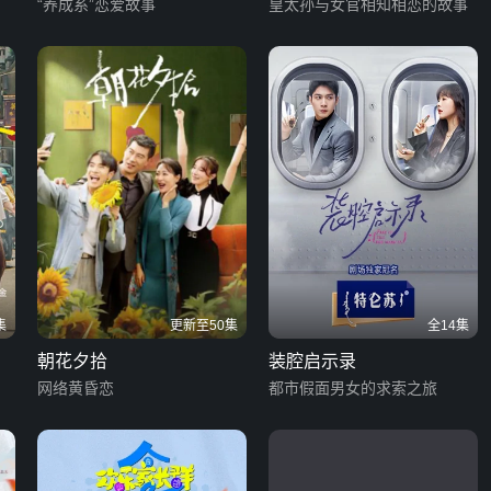
“养成系”恋爱故事
皇太孙与女官相知相恋的故事
集
更新至50集
全14集
朝花夕拾
装腔启示录
网络黄昏恋
都市假面男女的求索之旅