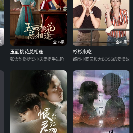
集
全36集
全40集
玉面桃花总相逢
杉杉来吃
张含韵佟梦实小夫妻携手进阶
都市小职员和大BOSS的爱情故