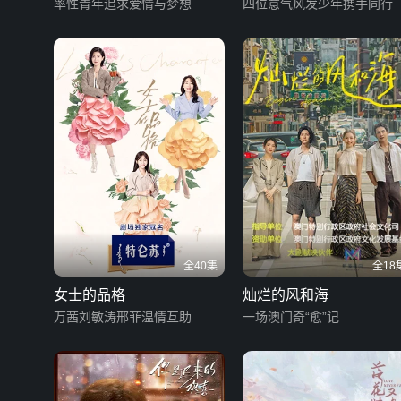
率性青年追求爱情与梦想
四位意气风发少年携手同行
全40集
全18
女士的品格
灿烂的风和海
万茜刘敏涛邢菲温情互助
一场澳门奇“愈”记