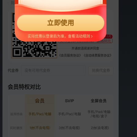
到期前自动续费22元/月，可随时取消。
选集
37集全
22
立即使用
预
预
VIP
¥
1
2
3
4
3
支持
扫码支付
实际优惠以登录后为准，查看活动规则
至少减0.5元
VIP
VIP
VIP
VIP
VIP
支付宝扫码随机立减，最高88元
4
5
6
7
8
开通前请阅读并同意
《会员服务协议》
《自动续费服务协议》
VIP
VIP
VIP
VIP
VIP
9
10
11
12
13
代金券
没有可用代金券
兑换代金券
VIP
VIP
VIP
VIP
VIP
14
15
16
17
18
会员特权对比
更多选集
精彩短片
更多
›