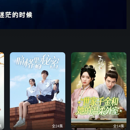
野狗骨头
37:11
576P
倍速
发射
集
全24集
全14集