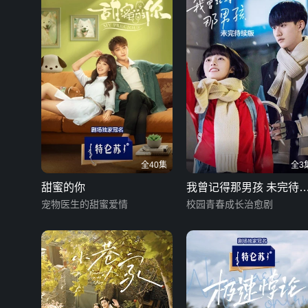
全40集
全3
甜蜜的你
我曾记得那男孩 未完待
宠物医生的甜蜜爱情
版
校园青春成长治愈剧