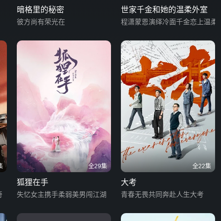
暗格里的秘密
世家千金和她的温柔外室
彼方尚有荣光在
程潇蒙恩演绎冷面千金恋上温柔
集
全29集
全22集
狐狸在手
大考
奇
失忆女主携手柔弱美男闯江湖
青春无畏共同奔赴人生大考