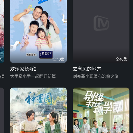
集
全40集
全40集
欢乐家长群2
去有风的地方
追爱
大手牵小手一起翻开新篇
刘亦菲李现暖心治愈之旅