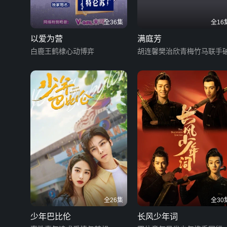
全36集
全16
以爱为营
满庭芳
白鹿王鹤棣心动博弈
胡连馨樊治欣青梅竹马联手
全26集
全30
少年巴比伦
长风少年词