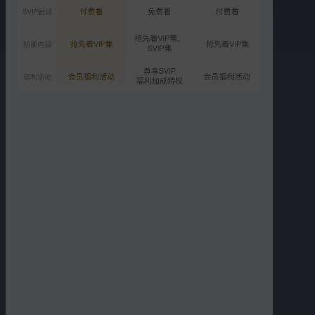
03:52
01:50
人夫
浪花小分队欢乐日常
熊梓淇谭松韵跳起舞来真
的有毒
01:55
01:10
超甜！洋气CP共同做便当
白云夫妇今天kiss了吗？
00:15
09:54
白云夫妇尬舞发糖
收官篇：一白把云朵打包
带走
更多短片