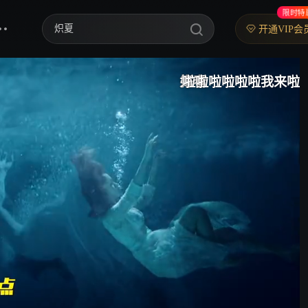
限时特
歌手2026
开通VIP会
乘风2026
来了
打卡
好看
啦啦啦啦啦啦我来啦！！！
中餐厅·南洋拾光季
快乐老家
忙忙碌碌寻宝藏2
妻子的浪漫旅行2026
我们的宿舍·归心季
克制升温
爸爸当家 第五季
你好，星期六