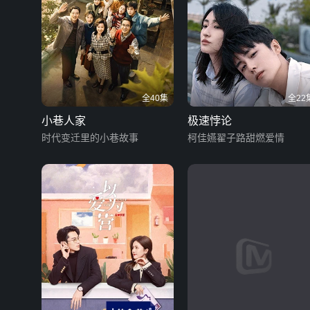
全40集
全22
小巷人家
极速悖论
时代变迁里的小巷故事
柯佳嬿翟子路甜燃爱情