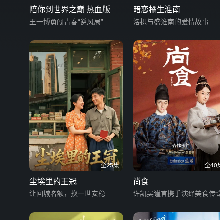
陪你到世界之巅 热血版
暗恋橘生淮南
王一博勇闯青春“逆风局”
洛枳与盛淮南的爱情故事
全25集
全40
尘埃里的王冠
尚食
让回城名额，换一世安稳
许凯吴谨言携手演绎美食传