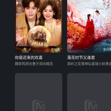
全30集
全40
你是迟来的欢喜
落花时节又逢君
魏哲鸣郑合惠子双向暗恋
高岭之花落神坛直球小妖勇