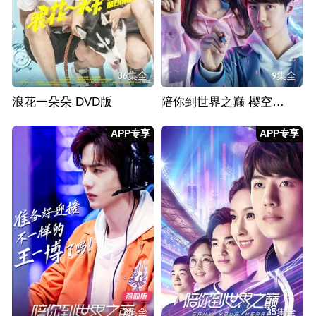
36集全
9集全
浪花一朵朵 DVD版
陪你到世界之巅 樱空CP版
APP专享
APP专享
2集全
35集全