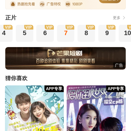
正片
更多
VIP
VIP
VIP
VIP
VIP
VIP
V
4
5
6
7
8
9
10
广告
猜你喜欢
APP专享
APP专享