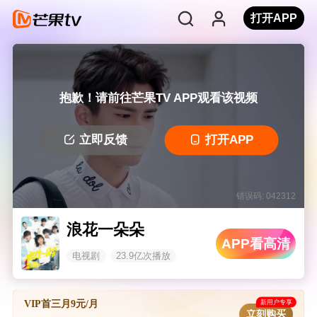
打开APP
抱歉！请前往芒果TV APP观看该视频
立即反馈
打开APP
错误码: 042312
浪花一朵朵
APP看高清
电视剧
23.9亿次播放
新用户专享
VIP首三月9元/月
立刻购买