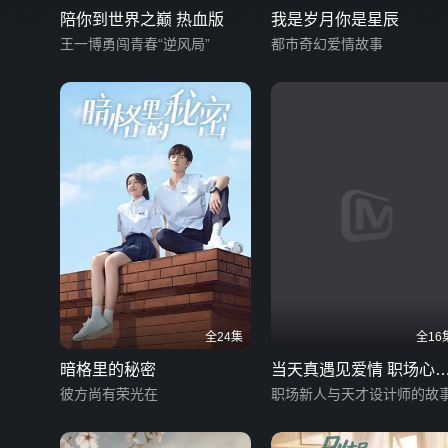
陪你到世界之巅 热血版
我是岁月你是星辰
王一博勇闯青春“逆风局”
都市奇幻爱情故事
全24集
全16
暗格里的秘密
当天真遇见爱情 职场心
彼方尚有荣光在
版
职场新人与天才设计师的故