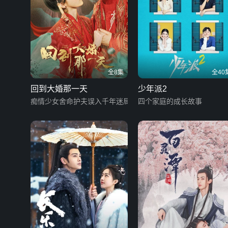
全8集
全40
回到大婚那一天
少年派2
痴情少女舍命护夫误入千年迷局
四个家庭的成长故事