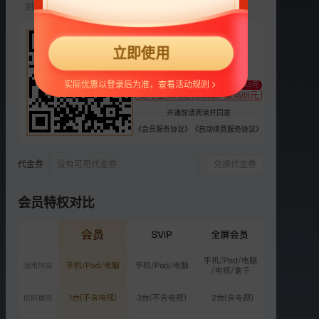
到期前自动续费22元/月，可随时取消。
选集
37集全
22
立即使用
预
预
VIP
¥
1
2
3
4
3
支持
扫码支付
实际优惠以登录后为准，查看活动规则
至少减0.5元
VIP
VIP
VIP
VIP
VIP
支付宝扫码随机立减，最高88元
4
5
6
7
8
开通前请阅读并同意
《会员服务协议》
《自动续费服务协议》
VIP
VIP
VIP
VIP
VIP
9
10
11
12
13
代金券
没有可用代金券
兑换代金券
VIP
VIP
VIP
VIP
VIP
14
15
16
17
18
会员特权对比
更多选集
精彩短片
更多
›