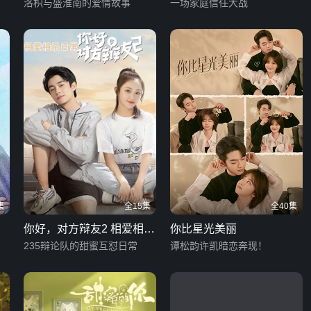
洛枳与盛淮南的爱情故事
一场家庭信任大战
集
全15集
全40集
你好，对方辩友2 相爱相杀
你比星光美丽
日常
235辩论队的甜蜜互怼日常
谭松韵许凯暗恋奔现！