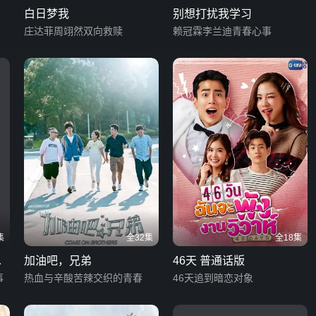
白日梦我
别想打扰我学习
庄达菲周翊然双向救赎
赖冠霖李兰迪青春心事
集
全32集
全18集
动
加油吧，兄弟
46天 普通话版
事
热血与辛酸苦辣交织的青春
46天追到暗恋对象