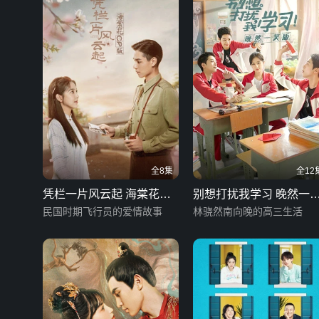
全8集
全12
凭栏一片风云起 海棠花CP
别想打扰我学习 晚然一
版
民国时期飞行员的爱情故事
版
林骁然南向晚的高三生活