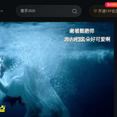
限时特
歌手2026
开通VIP会
你好，星期六
来看松韵
老看熊老师
来了
谁是因为
中餐厅·南洋拾光季
考古松韵
2024打卡
云朵好可爱啊
真爱粉＋1
快乐老家
野狗骨头
忙忙碌碌寻宝藏2
我们的宿舍·归心季
爸爸当家 第五季
密室大逃脱 第八季