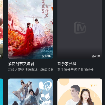
集
全40集
全40集
笑
落花时节又逢君
欢乐家长群
高岭之花落神坛直球小妖勇追爱
新手家长与孩子共同成长