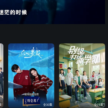
52:29
576P
倍速
发射
集
全30集
全24集