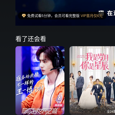
免费试看5分钟，会员可看完整版
VIP首月仅6元
00:14
弹
看了还会看
全24