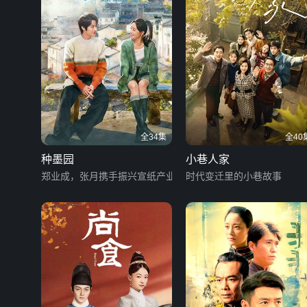
全34集
全40
种墨园
小巷人家
郑业成，张月携手振兴宣纸产业
时代变迁里的小巷故事