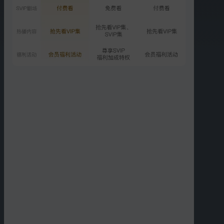
03:52
01:50
浪花小分队欢乐日常
熊梓淇谭松韵跳起舞来真
的有毒
01:55
01:10
超甜！洋气CP共同做便当
白云夫妇今天kiss了吗？
00:15
09:54
白云夫妇尬舞发糖
收官篇：一白把云朵打包
带走
更多短片