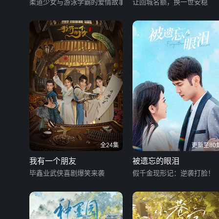
柔道少女与游泳学霸的爱情故事
让回城名额，换一世安稳
全24集
更新至80
我有一个朋友
被遗忘的眼泪
毕鑫业武侠喜剧爆笑来袭
假千金现形记：逆袭打脸！