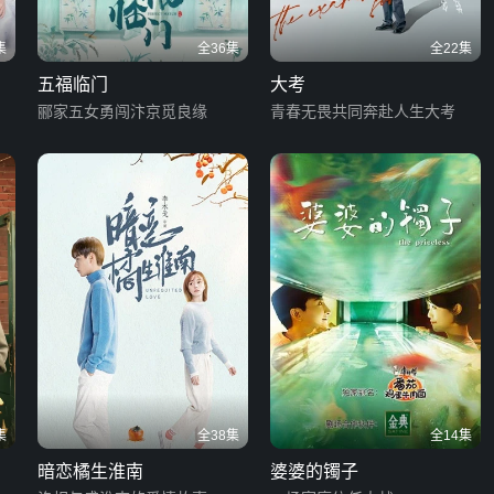
集
全36集
全22集
五福临门
大考
郦家五女勇闯汴京觅良缘
青春无畏共同奔赴人生大考
集
全38集
全14集
暗恋橘生淮南
婆婆的镯子