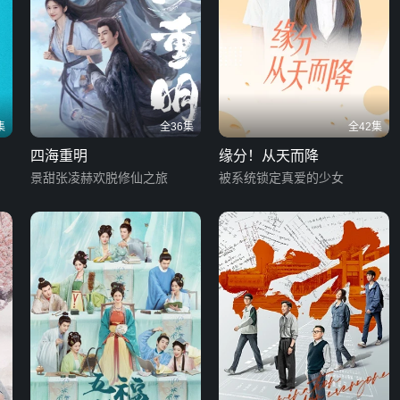
集
全36集
全42集
四海重明
缘分！从天而降
景甜张凌赫欢脱修仙之旅
被系统锁定真爱的少女