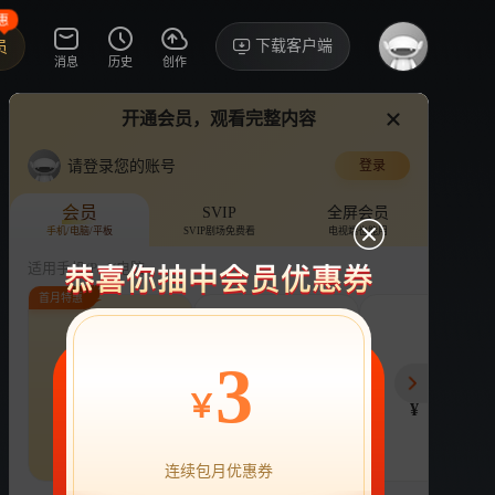
惠
下载客户端
员
消息
历史
创作
开通会员，观看完整内容
视频
讨论
·7745
看了亲爱的热爱的又回来看的？
请登录您的账号
登录
浪花一朵朵
›
详情
会员
SVIP
全屏会员
手机/电脑/平板
SVIP剧场免费看
电视端也能用
电视剧
23.9亿次播放
谭松韵
适用手机/Pad/电脑
首月特惠
评论
10.1万收藏
下载
换设备看
分享
连续包月
连续包年
季
3
22
218
78
开通VIP会员
免前贴片广告，解锁会员权益
￥
¥
¥
¥
热剧抢先看
|
广告特权
|
1080P
22
立即开通
连续包月优惠券