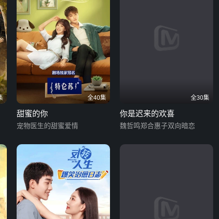
集
全40集
全30集
甜蜜的你
你是迟来的欢喜
宠物医生的甜蜜爱情
魏哲鸣郑合惠子双向暗恋