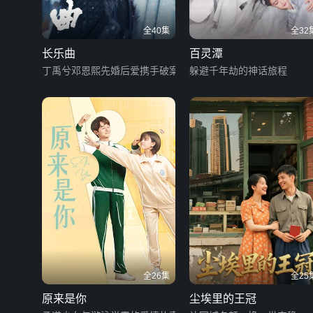
全40集
全32
长乐曲
百灵潭
丁禹兮邓恩熙先婚后爱携手破案
躲避千年劫的神话旅程
全26集
全25
原来是你
尘埃里的王冠