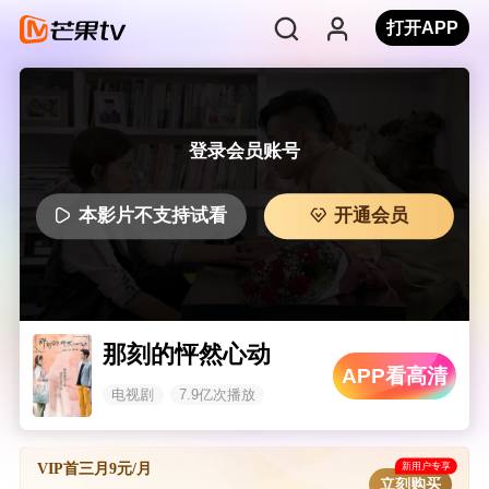
打开APP
登录会员账号
本影片不支持试看
开通会员
那刻的怦然心动
APP看高清
电视剧
7.9亿次播放
新用户专享
VIP首三月9元/月
立刻购买