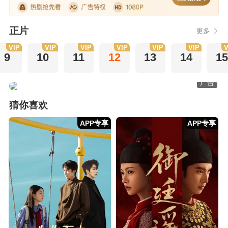
正片
更多
VIP
VIP
VIP
VIP
VIP
VIP
V
9
10
11
12
13
14
1
广告
猜你喜欢
APP专享
APP专享