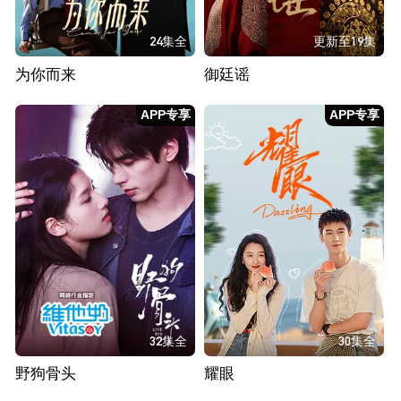
24集全
更新至19集
为你而来
御廷谣
APP专享
APP专享
32集全
30集全
野狗骨头
耀眼