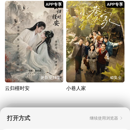
APP专享
APP专享
更新至18集
40集全
云归槿时安
小巷人家
换一换
打开方式
继续使用浏览器
Copyright © 2006-2026 mgtv.com All Rights
Reserved