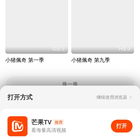
52集全
39集全
小猪佩奇 第一季
小猪佩奇 第九季
换一换
打开方式
继续使用浏览器
Copyright © 2006-2026 mgtv.com All Rights
Reserved
互联网出版许可证：新出网证（湘）字08号
芒果TV
推荐
打开
APP
64
看海量高清视频
打开APP
超清画质
评论
下载
分享