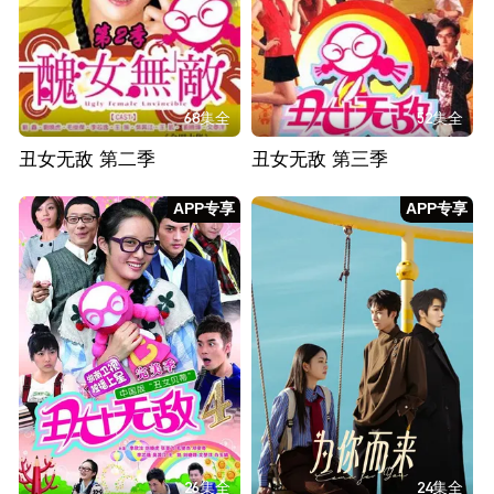
68集全
52集全
丑女无敌 第二季
丑女无敌 第三季
APP专享
APP专享
26集全
24集全