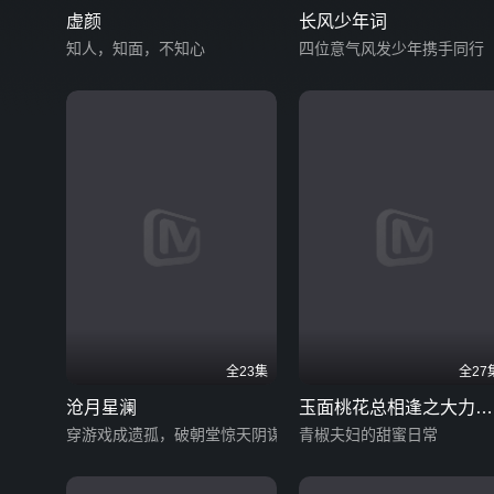
虚颜
长风少年词
知人，知面，不知心
四位意气风发少年携手同行
全23集
全27
沧月星澜
玉面桃花总相逢之大力少
穿游戏成遗孤，破朝堂惊天阴谋
女娇蛮追爱记
青椒夫妇的甜蜜日常