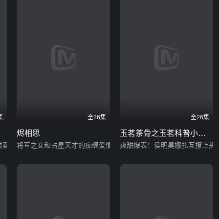
集
全26集
全26集
烬相思
玉茗茶骨之玉茗科普小课
破案
将军之女和占星天才的痴缠爱情
堂
爽甜爆表！侯明昊娜扎互撩上头