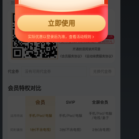
到期前自动续费22元/月，可随时取消。
选集
22集全
22
第2季
第1季
立即使用
¥
支持
扫码支付
1
2
3
4
5
实际优惠以登录后为准，查看活动规则
至少减0.5元
支付宝扫码随机立减，最高88元
开通前请阅读并同意
6
7
8
9
10
《会员服务协议》
《自动续费服务协议》
代金券
没有可用代金券
兑换代金券
11
12
13
14
15
会员特权对比
16
17
18
19
20
更多选集
精彩短片
更多
›