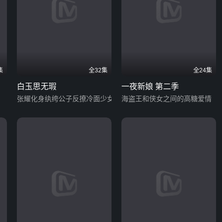
集
全32集
全24集
白玉思无瑕
一夜新娘 第二季
张耀化身纨绔公子反撩冷面少女
海盗王和侠女之间的高糖爱情