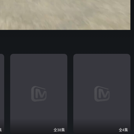
集
全38集
全4集