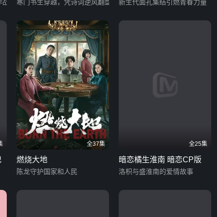
作战
寒门书生穿越，凭诗词逆风翻盘
新生代面孔集结引燃青春力量
集
全37集
全25集
记
燃烧大地
暗恋橘生淮南 暗恋CP版
陈龙守护国家和人民
洛枳与盛淮南的爱情故事