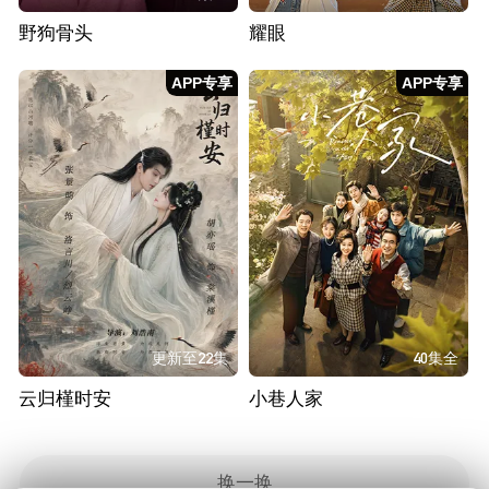
野狗骨头
耀眼
APP专享
APP专享
更新至22集
40集全
云归槿时安
小巷人家
换一换