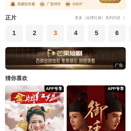
正片
更多《金牌红娘》系列内容
1
2
3
4
5
6
广告
猜你喜欢
APP专享
APP专享