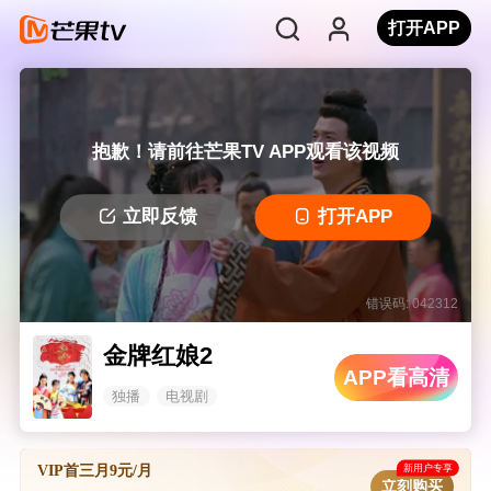
打开APP
抱歉！请前往芒果TV APP观看该视频
立即反馈
打开APP
错误码: 042312
金牌红娘2
APP看高清
独播
电视剧
新用户专享
VIP首三月9元/月
立刻购买