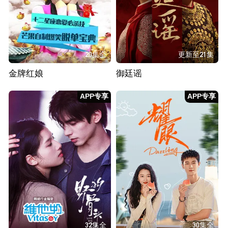
20集全
更新至21集
金牌红娘
御廷谣
APP专享
APP专享
32集全
30集全