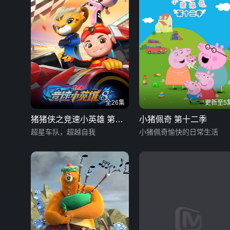
全26集
更新至5
猪猪侠之竞速小英雄 第八
小猪佩奇 第十二季
季
超星车队，超越自我
小猪佩奇愉快的日常生活