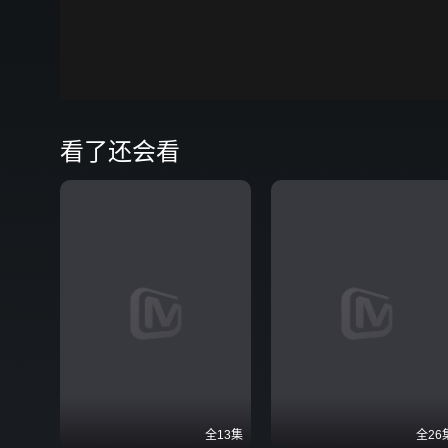
00:00
弹
看了还会看
全13集
全26