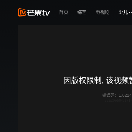
首页
综艺
电视剧
少儿
因版权限制, 该视
错误码
：
1.0224
32a26eb9-5171-