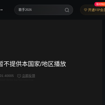
限时特
歌手2026
开通VIP会
你好，星期六
中餐厅·南洋拾光季
快乐老家
野狗骨头
忙忙碌碌寻宝藏2
频暂不提供本国家/地区播放
我们的宿舍·归心季
01.40005
立即反馈
484f-8e9e-4a75b7b6e7ca
爸爸当家 第五季
密室大逃脱 第八季