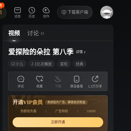
惠
下载客户端
员
消息
历史
创作
视频
讨论
·11
爱探险的朵拉 第八季
›
详情
少儿
2.1亿次播放
冒险
经典
评论
收藏
下载
换设备看
1.2万分享
开通VIP会员
免前贴片广告，解锁会员权益
热剧抢先看
|
广告特权
|
1080P
立即开通