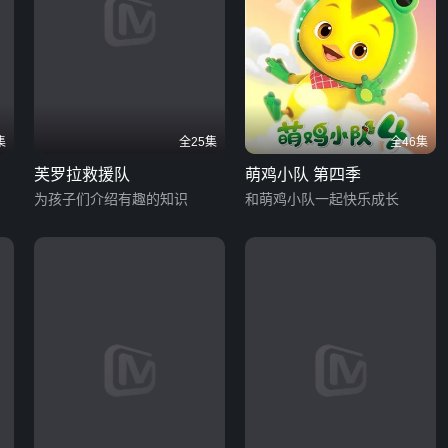
集
全25集
全46集
芙罗拉救援队
萌鸡小队 第四季
为孩子们介绍有趣的知识
和萌鸡小队一起快乐成长