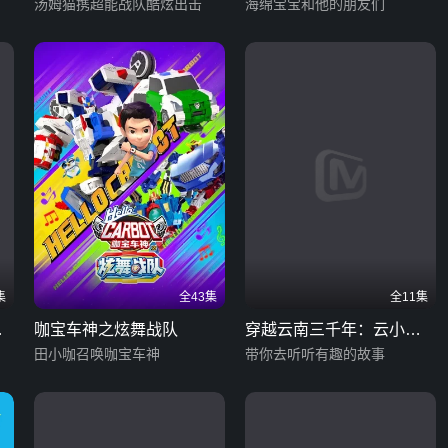
汤姆猫携超能战队酷炫出击
第一季
海绵宝宝和他的朋友们
集
全43集
全11集
三
咖宝车神之炫舞战队
穿越云南三千年：云小志
田小咖召唤咖宝车神
漫游记 第二季
带你去听听有趣的故事