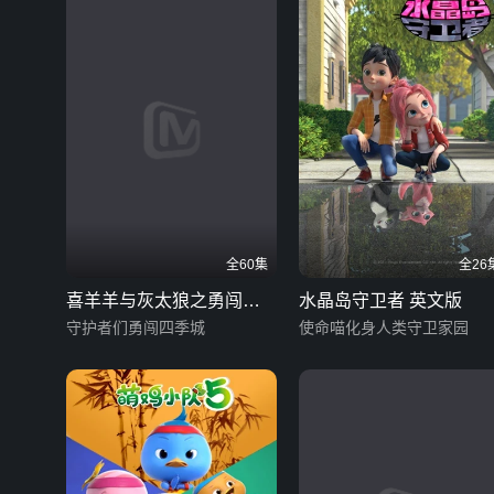
全60集
全26
喜羊羊与灰太狼之勇闯四
水晶岛守卫者 英文版
季城
守护者们勇闯四季城
使命喵化身人类守卫家园