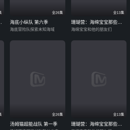
集
全26集
全13集
大
海底小纵队 第六季
珊瑚营：海绵宝宝那些年
海底冒险队探索未知海域
第一季 英文版
海绵宝宝和他的朋友们
集
全26集
全13集
汤姆猫超能战队 第一季
珊瑚营：海绵宝宝那些年