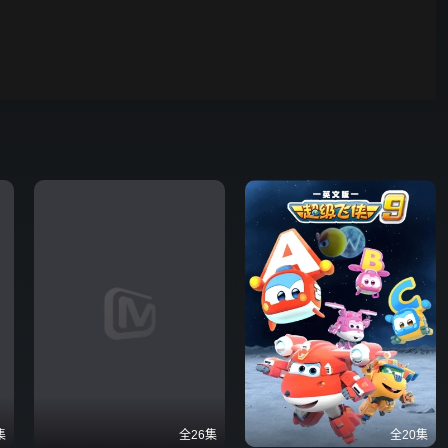
00:01
自动
倍速
发射
集
全26集
全20集