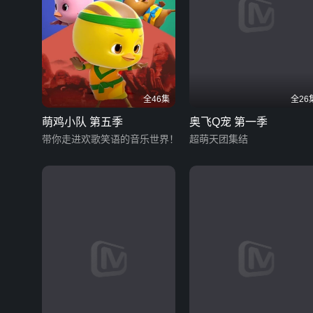
全46集
全26
萌鸡小队 第五季
奥飞Q宠 第一季
带你走进欢歌笑语的音乐世界！
超萌天团集结