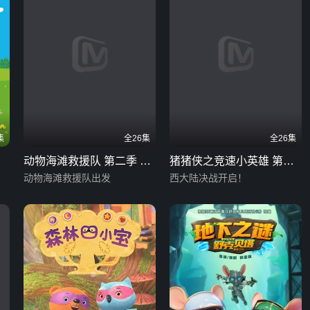
集
全26集
全26集
动物海滩救援队 第二季 英
猪猪侠之竞速小英雄 第十
文版
动物海滩救援队出发
季
西大陆决战开启！