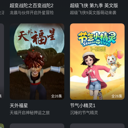
超变战陀之百变战陀2
超级飞侠 第九季 英文版
生活
龙晨与伙伴开启外星冒险
超级飞侠9英文版萌动来袭
集
全26集
全26集
天外福星
节气小精灵1
天福开启神秘押运之旅
沉睡的节气精灵