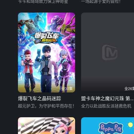
卡卡和琦琦致力保卫神奇星
一场起源于爱的冒险！
全30集
全26
爆裂飞车之晶码迷踪
盟卡车神之魔幻元珠 第
超元护卫，为守护和平而存在！
季
全力以赴战胜反派拯救危机