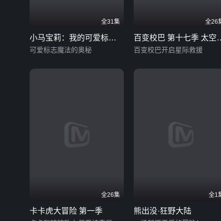
全31集
全26
小马宝莉：我的可爱标志
百变校巴 第十七季 太空
英文版
可爱标志魔法的奥秘
冒险
百变校巴开启星际救援
全26集
全1
卡卡虎大冒险 第一季
熊出没·狂野大陆