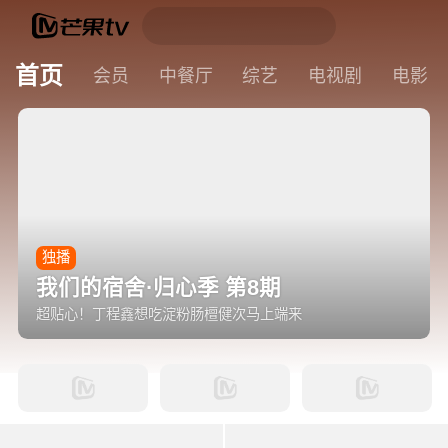
首页
会员
中餐厅
综艺
电视剧
电影
独播
我们的宿舍·归心季 第8期
超贴心！丁程鑫想吃淀粉肠檀健次马上端来