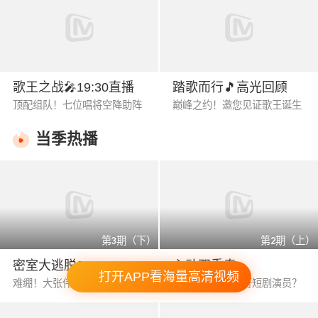
歌王之战🎤19:30直播
踏歌而行🎵高光回顾
顶配组队！七位唱将空降助阵
巅峰之约！邀您见证歌王诞生
当季热播
第3期（下）
第2期（上）
密室大逃脱8
心动双重奏
打开APP看海量高清视频
难绷！大张伟对暗号脑洞无边
贺子雨飞行员转行短剧演员？