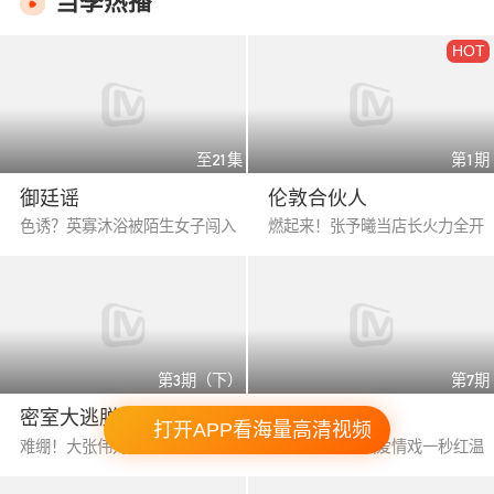
当季热播
HOT
至21集
第1期
御廷谣
伦敦合伙人
色诱？英寡沐浴被陌生女子闯入
燃起来！张予曦当店长火力全开
第3期（下）
第7期
密室大逃脱8
快乐老家
打开APP看海量高清视频
难绷！大张伟对暗号脑洞无边
孙浩李静现场飙爱情戏一秒红温