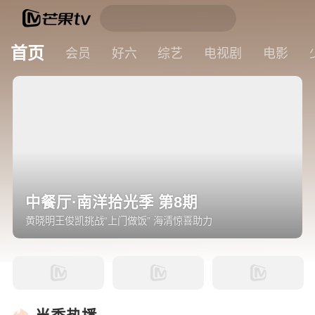
首页
会员
好六
综艺
电视剧
电影
中餐厅·南洋拾光季 第8期
黄晓明王俊凯挑战“上门做饭” 海清惊喜助力