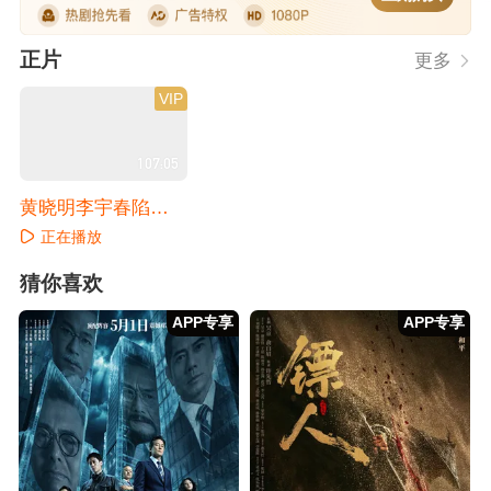
正片
更多
VIP
107:05
黄晓明李宇春陷惊
天阴谋
正在播放
猜你喜欢
APP专享
APP专享