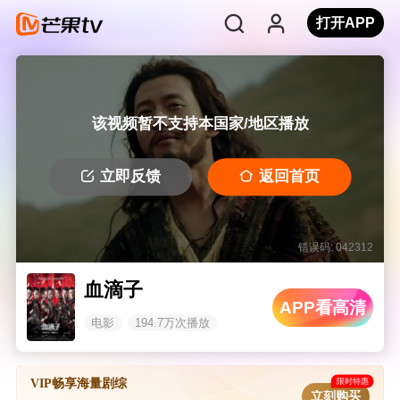
打开APP
该视频暂不支持本国家/地区播放
立即反馈
返回首页
错误码: 042312
血滴子
APP看高清
电影
194.7万次播放
限时特惠
VIP畅享海量剧综
立刻购买